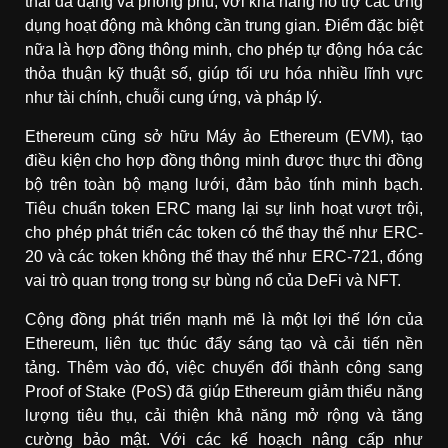
thái đa dạng và phong phú, với khả năng hỗ trợ các ứng
dụng hoạt động mà không cần trung gian. Điểm đặc biệt
nữa là hợp đồng thông minh, cho phép tự động hóa các
thỏa thuận kỹ thuật số, giúp tối ưu hóa nhiều lĩnh vực
như tài chính, chuỗi cung ứng, và pháp lý.
Ethereum cũng sở hữu Máy ảo Ethereum (EVM), tạo
điều kiện cho hợp đồng thông minh được thực thi đồng
bộ trên toàn bộ mạng lưới, đảm bảo tính minh bạch.
Tiêu chuẩn token ERC mang lại sự linh hoạt vượt trội,
cho phép phát triển các token có thể thay thế như ERC-
20 và các token không thể thay thế như ERC-721, đóng
vai trò quan trọng trong sự bùng nổ của DeFi và NFT.
Cộng đồng phát triển mạnh mẽ là một lợi thế lớn của
Ethereum, liên tục thúc đẩy sáng tạo và cải tiến nền
tảng. Thêm vào đó, việc chuyển đổi thành công sang
Proof of Stake (PoS) đã giúp Ethereum giảm thiểu năng
lượng tiêu thụ, cải thiện khả năng mở rộng và tăng
cường bảo mật. Với các kế hoạch nâng cấp như