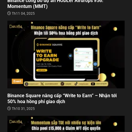
Binance công bố dự án HODLer Airdrops #56:
Momentum (MMT)
Th11 04, 2025
Event
Binance Square nâng cấp “Write to Earn” – Nhận tới
50% hoa hồng phí giao dịch
Th10 31, 2025