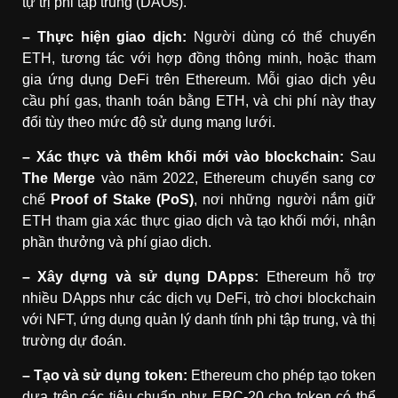
tự trị phi tập trung (DAOs).
– Thực hiện giao dịch:
Người dùng có thể chuyển
ETH, tương tác với hợp đồng thông minh, hoặc tham
gia ứng dụng DeFi trên Ethereum. Mỗi giao dịch yêu
cầu phí gas, thanh toán bằng ETH, và chi phí này thay
đổi tùy theo mức độ sử dụng mạng lưới.
– Xác thực và thêm khối mới vào blockchain:
Sau
The Merge
vào năm 2022, Ethereum chuyển sang cơ
chế
Proof of Stake (PoS)
, nơi những người nắm giữ
ETH tham gia xác thực giao dịch và tạo khối mới, nhận
phần thưởng và phí giao dịch.
– Xây dựng và sử dụng DApps:
Ethereum hỗ trợ
nhiều DApps như các dịch vụ DeFi, trò chơi blockchain
với NFT, ứng dụng quản lý danh tính phi tập trung, và thị
trường dự đoán.
– Tạo và sử dụng token:
Ethereum cho phép tạo token
dựa trên các tiêu chuẩn như ERC-20 cho token có thể