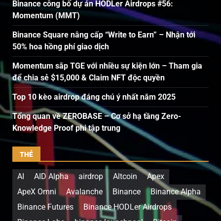
Binance công bố dự án HODLer Airdrops #56:
Momentum (MMT)
Binance Square nâng cấp “Write to Earn” – Nhận tới
50% hoa hồng phí giao dịch
Momentum sắp TGE với nhiều sự kiện lớn – Tham gia
để chia sẻ $15,000 & Claim NFT độc quyền
Top 10 kèo airdrop đáng chú ý nhất năm 2025
Tổng quan về ZEROBASE – Cơ sở hạ tầng Zero-
Knowledge Proof phi tập trung
THẺ
AI
AID Alpha
airdrop
Altcoin
Apex
ApeX Omni
Avalanche
Binance
Binance Alpha
Binance Futures
Binance HODLer Airdrops