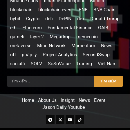
Binance Labs
binance launchpool
Bitcoin
blockchain
blockchain event
BNB
BNB Chain
bybit
Crypto
defi
DePIN
dex
Donald Trump
eth
Ethereum
Fundamental Finance
GAIB
gamefi
layer 2
Megadrop
memecoin
metaverse
Mind Network
Momentum
News
nft
pháp lý
Project Analytics
SecondSwap
socialfi
SOLV
SoSoValue
Trading
Việt Nam
Home
About Us
Insight
News
Event
Jason Daily Youtube