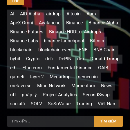
THẺ
AI
AID Alpha
airdrop
Altcoin
Apex
ApeX Omni
Avalanche
Binance
Binance Alpha
Binance Futures
Binance HODLer Airdrops
Binance Labs
binance launchpool
Bitcoin
blockchain
blockchain event
BNB
BNB Chain
bybit
Crypto
defi
DePIN
dex
Donald Trump
eth
Ethereum
Fundamental Finance
GAIB
gamefi
layer 2
Megadrop
memecoin
metaverse
Mind Network
Momentum
News
nft
pháp lý
Project Analytics
SecondSwap
socialfi
SOLV
SoSoValue
Trading
Việt Nam