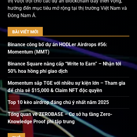
thị vượt trội cho các dự án blockchain đầy triển vọng,
hướng đến mục tiêu mở rộng tại thị trường Việt Nam và
Đông Nam Á.
BÀI VIẾT MỚI
Binance công bố dự án HODLer Airdrops #56:
Momentum (MMT)
Binance Square nâng cấp “Write to Earn” – Nhận tới
50% hoa hồng phí giao dịch
Momentum sắp TGE với nhiều sự kiện lớn – Tham gia
để chia sẻ $15,000 & Claim NFT độc quyền
Top 10 kèo airdrop đáng chú ý nhất năm 2025
Tổng quan về ZEROBASE – Cơ sở hạ tầng Zero-
Knowledge Proof phi tập trung