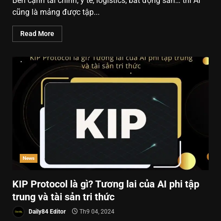
Bên cạnh tài chính, y tế, logistics, bất động sản… thì AI
cũng là mảng được tập...
Read More
News
KIP Protocol là gì? Tương lai của AI phi tập
trung và tài sản tri thức
Daily84 Editor
Th9 04, 2024