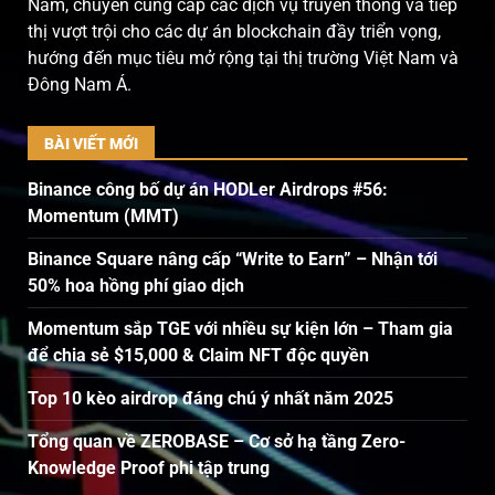
Nam, chuyên cung cấp các dịch vụ truyền thông và tiếp
thị vượt trội cho các dự án blockchain đầy triển vọng,
hướng đến mục tiêu mở rộng tại thị trường Việt Nam và
Đông Nam Á.
BÀI VIẾT MỚI
Binance công bố dự án HODLer Airdrops #56:
Momentum (MMT)
Binance Square nâng cấp “Write to Earn” – Nhận tới
50% hoa hồng phí giao dịch
Momentum sắp TGE với nhiều sự kiện lớn – Tham gia
để chia sẻ $15,000 & Claim NFT độc quyền
Top 10 kèo airdrop đáng chú ý nhất năm 2025
Tổng quan về ZEROBASE – Cơ sở hạ tầng Zero-
Knowledge Proof phi tập trung