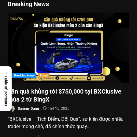
Breaking News
→
Breaking News
Event
Table of Contents
Săn quà khủng tới $750,000 tại BXClusive
mùa 2 từ BingX
Sammy Dang
Th4 15, 2025
“BXClusive – Tích Điểm, Đổi Quà”, sự kiện được nhiều
trader mong chờ, đã chính thức quay...