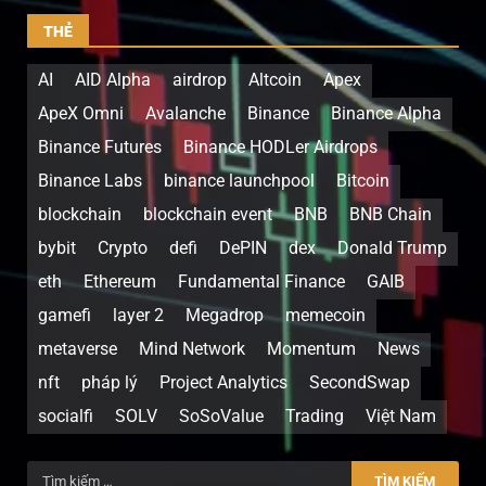
THẺ
AI
AID Alpha
airdrop
Altcoin
Apex
ApeX Omni
Avalanche
Binance
Binance Alpha
Binance Futures
Binance HODLer Airdrops
Binance Labs
binance launchpool
Bitcoin
blockchain
blockchain event
BNB
BNB Chain
bybit
Crypto
defi
DePIN
dex
Donald Trump
eth
Ethereum
Fundamental Finance
GAIB
gamefi
layer 2
Megadrop
memecoin
metaverse
Mind Network
Momentum
News
nft
pháp lý
Project Analytics
SecondSwap
socialfi
SOLV
SoSoValue
Trading
Việt Nam