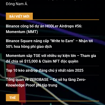
Đông Nam Á.
BÀI VIẾT MỚI
Binance công bố dự án HODLer Airdrops #56:
Momentum (MMT)
Binance Square nâng cấp “Write to Earn” – Nhận tới
50% hoa hồng phí giao dịch
Momentum sắp TGE với nhiều sự kiện lớn – Tham gia
để chia sẻ $15,000 & Claim NFT độc quyền
Top 10 kèo airdrop đáng chú ý nhất năm 2025
Tổng quan về ZEROBASE – Cơ sở hạ tầng Zero-
Knowledge Proof phi tập trung
THẺ