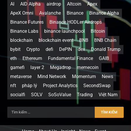
AI
AID Alpha
airdrop
Altcoin
Apex
ApeX Omni
Avalanche
Binance
Binance Alpha
Binance Futures
Binance HODLer Airdrops
Binance Labs
binance launchpool
Bitcoin
blockchain
blockchain event
BNB
BNB Chain
bybit
Crypto
defi
DePIN
dex
Donald Trump
eth
Ethereum
Fundamental Finance
GAIB
gamefi
layer 2
Megadrop
memecoin
metaverse
Mind Network
Momentum
News
nft
pháp lý
Project Analytics
SecondSwap
socialfi
SOLV
SoSoValue
Trading
Việt Nam