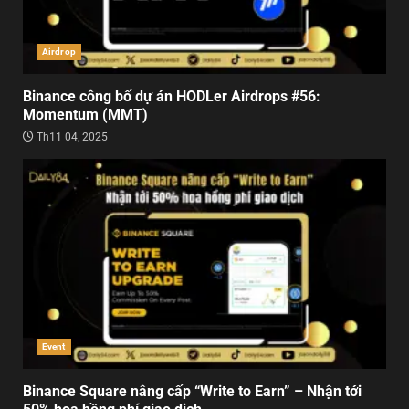
Airdrop
Binance công bố dự án HODLer Airdrops #56:
Momentum (MMT)
Th11 04, 2025
Event
Binance Square nâng cấp “Write to Earn” – Nhận tới