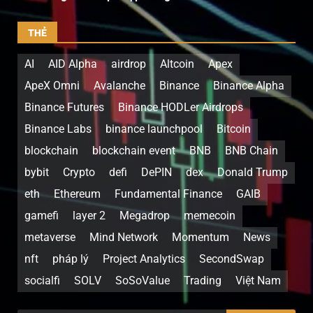
THẺ
AI
AID Alpha
airdrop
Altcoin
Apex
ApeX Omni
Avalanche
Binance
Binance Alpha
Binance Futures
Binance HODLer Airdrops
Binance Labs
binance launchpool
Bitcoin
blockchain
blockchain event
BNB
BNB Chain
bybit
Crypto
defi
DePIN
dex
Donald Trump
eth
Ethereum
Fundamental Finance
GAIB
gamefi
layer 2
Megadrop
memecoin
metaverse
Mind Network
Momentum
News
nft
pháp lý
Project Analytics
SecondSwap
socialfi
SOLV
SoSoValue
Trading
Việt Nam