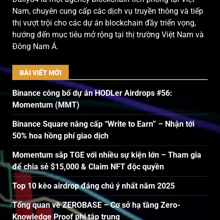
Nam, chuyên cung cấp các dịch vụ truyền thông và tiếp
thị vượt trội cho các dự án blockchain đầy triển vọng,
hướng đến mục tiêu mở rộng tại thị trường Việt Nam và
Đông Nam Á.
BÀI VIẾT MỚI
Binance công bố dự án HODLer Airdrops #56:
Momentum (MMT)
Binance Square nâng cấp “Write to Earn” – Nhận tới
50% hoa hồng phí giao dịch
Momentum sắp TGE với nhiều sự kiện lớn – Tham gia
để chia sẻ $15,000 & Claim NFT độc quyền
Top 10 kèo airdrop đáng chú ý nhất năm 2025
Tổng quan về ZEROBASE – Cơ sở hạ tầng Zero-
Knowledge Proof phi tập trung