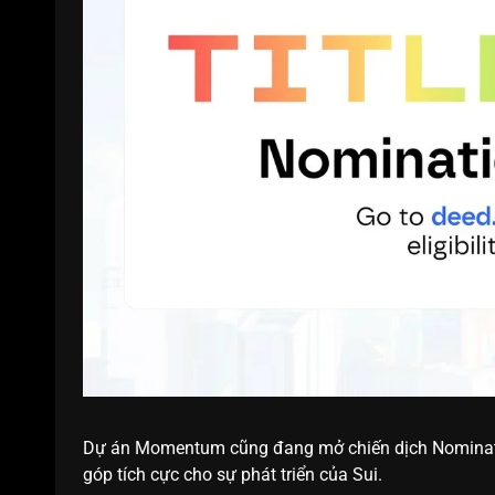
Dự án Momentum cũng đang mở chiến dịch Nominatio
góp tích cực cho sự phát triển của Sui.