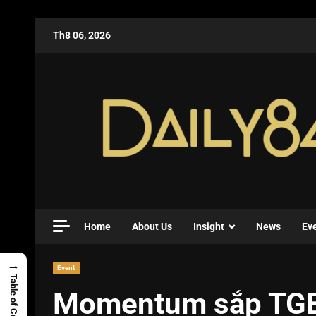
Th8 06, 2026
Home
About Us
Insight
News
Ev
→
Event
Table of Contents
Momentum sắp TGE v