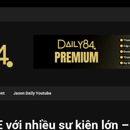
ent
Jason Daily Youtube
ới nhiều sự kiện lớn –