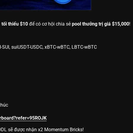
 tối thiểu $10
để có cơ hội chia sẻ
pool thưởng trị giá $15,000
!
xSUI-SUI, suiUSDT-USDC, xBTC-wBTC, LBTC-wBTC
thúc
erboard?refer=95ROJK
HODL sẽ được nhận x2 Momentum Bricks!