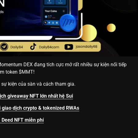
 Momentum DEX đang tích cực mở rất nhiều sự kiện nối tiếp
sớm token $MMT!
ác sự kiện của sàn và cách tham gia.
ịch giveaway NFT lớn nhất hệ Sui
 giao dịch crypto & tokenized RWAs
e Deed NFT miễn phí