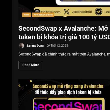
News
Project Analytics
SecondSwap x Avalanche: Mở k
token bị khóa trị giá 100 tỷ US
Sammy Dang
Th5 12, 2025
SecondSwap đã chính thức ra mắt trên Avalanche, mộ
Read More