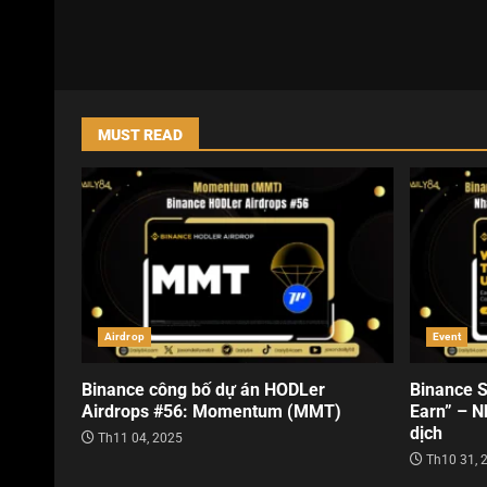
MUST READ
Airdrop
Event
Binance công bố dự án HODLer
Binance S
Airdrops #56: Momentum (MMT)
Earn” – N
dịch
Th11 04, 2025
Th10 31, 