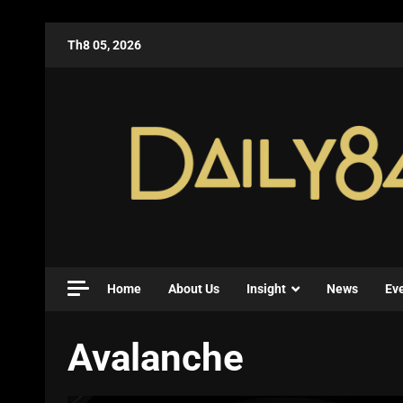
Th8 05, 2026
Home
About Us
Insight
News
Ev
Avalanche