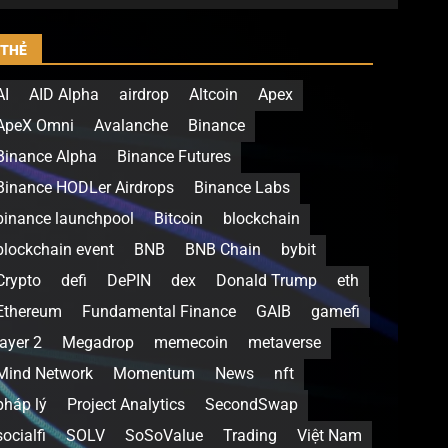
THẺ
AI
AID Alpha
airdrop
Altcoin
Apex
ApeX Omni
Avalanche
Binance
Binance Alpha
Binance Futures
Binance HODLer Airdrops
Binance Labs
binance launchpool
Bitcoin
blockchain
blockchain event
BNB
BNB Chain
bybit
Crypto
defi
DePIN
dex
Donald Trump
eth
Ethereum
Fundamental Finance
GAIB
gamefi
layer 2
Megadrop
memecoin
metaverse
Mind Network
Momentum
News
nft
pháp lý
Project Analytics
SecondSwap
socialfi
SOLV
SoSoValue
Trading
Việt Nam