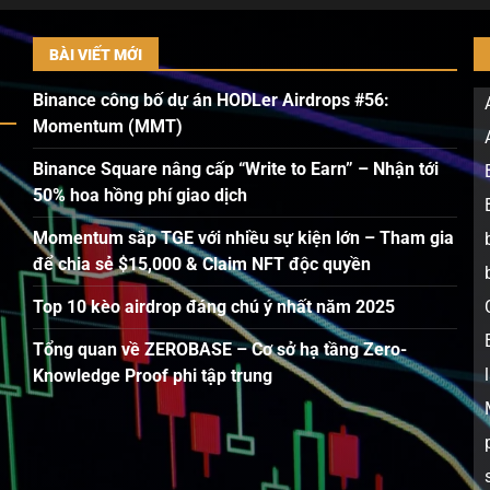
BÀI VIẾT MỚI
Binance công bố dự án HODLer Airdrops #56:
Momentum (MMT)
Binance Square nâng cấp “Write to Earn” – Nhận tới
50% hoa hồng phí giao dịch
Momentum sắp TGE với nhiều sự kiện lớn – Tham gia
để chia sẻ $15,000 & Claim NFT độc quyền
Top 10 kèo airdrop đáng chú ý nhất năm 2025
Tổng quan về ZEROBASE – Cơ sở hạ tầng Zero-
Knowledge Proof phi tập trung