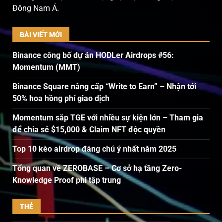
Đông Nam Á.
BÀI VIẾT MỚI
Binance công bố dự án HODLer Airdrops #56:
Momentum (MMT)
Binance Square nâng cấp “Write to Earn” – Nhận tới
50% hoa hồng phí giao dịch
Momentum sắp TGE với nhiều sự kiện lớn – Tham gia
để chia sẻ $15,000 & Claim NFT độc quyền
Top 10 kèo airdrop đáng chú ý nhất năm 2025
Tổng quan về ZEROBASE – Cơ sở hạ tầng Zero-
Knowledge Proof phi tập trung
THẺ