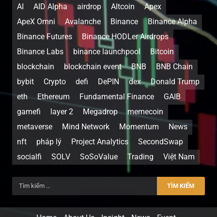
AI
AID Alpha
airdrop
Altcoin
Apex
ApeX Omni
Avalanche
Binance
Binance Alpha
Binance Futures
Binance HODLer Airdrops
Binance Labs
binance launchpool
Bitcoin
blockchain
blockchain event
BNB
BNB Chain
bybit
Crypto
defi
DePIN
dex
Donald Trump
eth
Ethereum
Fundamental Finance
GAIB
gamefi
layer 2
Megadrop
memecoin
metaverse
Mind Network
Momentum
News
nft
pháp lý
Project Analytics
SecondSwap
socialfi
SOLV
SoSoValue
Trading
Việt Nam