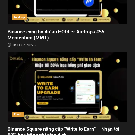
Airdrop
Binance công bố dự án HODLer Airdrops #56:
Momentum (MMT)
Th11 04, 2025
Event
Binance Square nâng cấp “Write to Earn” – Nhận tới