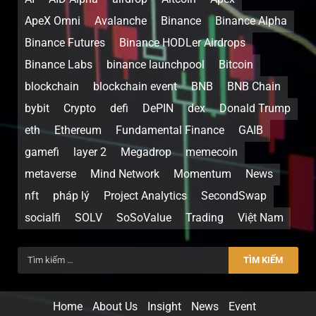
ApeX Omni
Avalanche
Binance
Binance Alpha
Binance Futures
Binance HODLer Airdrops
Binance Labs
binance launchpool
Bitcoin
blockchain
blockchain event
BNB
BNB Chain
bybit
Crypto
defi
DePIN
dex
Donald Trump
eth
Ethereum
Fundamental Finance
GAIB
gamefi
layer 2
Megadrop
memecoin
metaverse
Mind Network
Momentum
News
nft
pháp lý
Project Analytics
SecondSwap
socialfi
SOLV
SoSoValue
Trading
Việt Nam
Home
About Us
Insight
News
Event