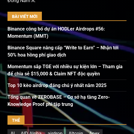
Đông Nam Á.
BÀI VIẾT MỚI
Binance công bố dự án HODLer Airdrops #56:
Momentum (MMT)
Binance Square nâng cấp “Write to Earn” – Nhận tới
50% hoa hồng phí giao dịch
Momentum sắp TGE với nhiều sự kiện lớn – Tham gia
để chia sẻ $15,000 & Claim NFT độc quyền
Top 10 kèo airdrop đáng chú ý nhất năm 2025
Tổng quan về ZEROBASE – Cơ sở hạ tầng Zero-
Knowledge Proof phi tập trung
THẺ
AI
AID Alpha
airdrop
Altcoin
Apex