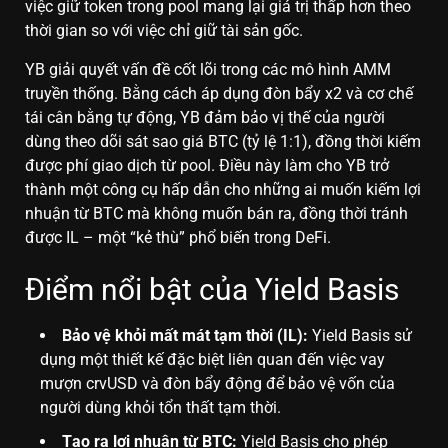
việc giữ token trong pool mang lại giá trị thấp hơn theo
thời gian so với việc chỉ giữ tài sản gốc.
YB giải quyết vấn đề cốt lõi trong các mô hình AMM
truyền thống. Bằng cách áp dụng đòn bẩy x2 và cơ chế
tái cân bằng tự động, YB đảm bảo vị thế của người
dùng theo dõi sát sao giá BTC (tỷ lệ 1:1), đồng thời kiếm
được phí giao dịch từ pool. Điều này làm cho YB trở
thành một công cụ hấp dẫn cho những ai muốn kiếm lợi
nhuận từ BTC mà không muốn bán ra, đồng thời tránh
được IL – một “kẻ thù” phổ biến trong DeFi.
Điểm nổi bật của Yield Basis
Bảo vệ khỏi mất mát tạm thời (IL):
Yield Basis sử
dụng một thiết kế đặc biệt liên quan đến việc vay
mượn crvUSD và đòn bẩy động để bảo vệ vốn của
người dùng khỏi tổn thất tạm thời.
Tạo ra lợi nhuận từ BTC:
Yield Basis cho phép