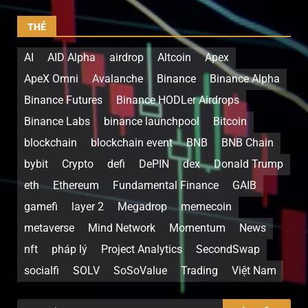
THẺ
AI
AID Alpha
airdrop
Altcoin
Apex
ApeX Omni
Avalanche
Binance
Binance Alpha
Binance Futures
Binance HODLer Airdrops
Binance Labs
binance launchpool
Bitcoin
blockchain
blockchain event
BNB
BNB Chain
bybit
Crypto
defi
DePIN
dex
Donald Trump
eth
Ethereum
Fundamental Finance
GAIB
gamefi
layer 2
Megadrop
memecoin
metaverse
Mind Network
Momentum
News
nft
pháp lý
Project Analytics
SecondSwap
socialfi
SOLV
SoSoValue
Trading
Việt Nam