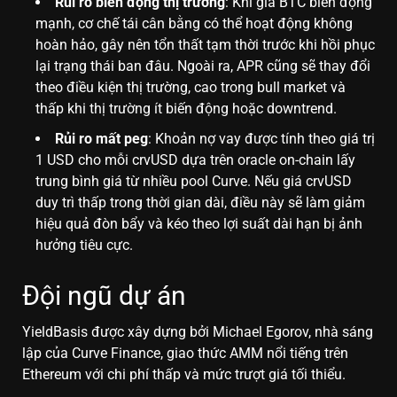
Rủi ro biến động thị trường
: Khi giá BTC biến động
mạnh, cơ chế tái cân bằng có thể hoạt động không
hoàn hảo, gây nên tổn thất tạm thời trước khi hồi phục
lại trạng thái ban đâu. Ngoài ra, APR cũng sẽ thay đổi
theo điều kiện thị trường, cao trong bull market và
thấp khi thị trường ít biến động hoặc downtrend.
Rủi ro mất peg
: Khoản nợ vay được tính theo giá trị
1 USD cho mỗi crvUSD dựa trên oracle on-chain lấy
trung bình giá từ nhiều pool Curve. Nếu giá crvUSD
duy trì thấp trong thời gian dài, điều này sẽ làm giảm
hiệu quả đòn bẩy và kéo theo lợi suất dài hạn bị ảnh
hưởng tiêu cực.
Đội ngũ dự án
YieldBasis được xây dựng bởi Michael Egorov, nhà sáng
lập của Curve Finance, giao thức AMM nổi tiếng trên
Ethereum với chi phí thấp và mức trượt giá tối thiểu.