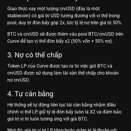
Giao thức vay một lượng crvUSD (đây là một
stablecoin) có giá trị USD tương đương với vị thế trong
pool, duy trì đòn bẩy gộp 2x, tức tỷ lệ nợ trên giá trị 50%.
BTC và crvUSD sẽ được thêm vào pool BTC/crvUSD trên
Curve để tạo vị thế đòn bẩy x2 (50% vốn + 50% nợ).
3. Nợ có thế chấp
Token LP của Curve được tạo ra từ việc gửi BTC và
crvUSD được sử dụng làm tài sản thế chấp cho khoản
nợ crvUSD.
4. Tự cân bằng
Hệ thống sẽ tự động liên tục tái cân bằng nhằm điều
chỉnh vị thế LP, giữ tỷ lệ đòn bẩy luôn là X2 và đảm bảo
giá trị vị trí luôn tương ứng với giá BTC.
Nhờ đó, giá trị vị trí LP tăng hoặc giảm tỷ lệ thuận với