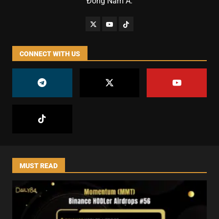
Đông Nam Á.
CONNECT WITH US
MUST READ