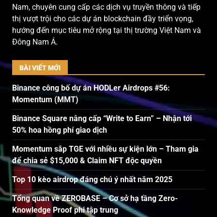
Nam, chuyên cung cấp các dịch vụ truyền thông và tiếp
thị vượt trội cho các dự án blockchain đầy triển vọng,
hướng đến mục tiêu mở rộng tại thị trường Việt Nam và
Đông Nam Á.
BÀI VIẾT MỚI
Binance công bố dự án HODLer Airdrops #56:
Momentum (MMT)
Binance Square nâng cấp “Write to Earn” – Nhận tới
50% hoa hồng phí giao dịch
Momentum sắp TGE với nhiều sự kiện lớn – Tham gia
để chia sẻ $15,000 & Claim NFT độc quyền
Top 10 kèo airdrop đáng chú ý nhất năm 2025
Tổng quan về ZEROBASE – Cơ sở hạ tầng Zero-
Knowledge Proof phi tập trung