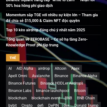
50% hoa hồng phí giao dịch
Momentum sắp TGE với nhiều sự kiện lớn – Tham gia
để chia sẻ $15,000 & Claim NFT độc quyền
Top 10 kèo airdrop đáng chú ý nhất năm 2025
Tổng quan về ZEROBASE – Cơ sở hạ tầng Zero-
Knowledge Proof phi tập trung
THẺ
AI
AID Alpha
airdrop
Altcoin
Apex
ApeX Omni
Avalanche
Binance
Binance Alpha
Binance Futures
Binance HODLer Airdrops
Binance Labs
binance launchpool
Bitcoin
blockchain
blockchain event
BNB
BNB Chain
bybit
Crypto
defi
DePIN
dex
Donald Trump