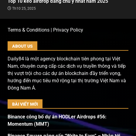
Top 10 kèo airdrop đáng chú ý nhất năm 2025
Th10 25, 2025
Terms & Conditions | Privacy Policy
ABOUT US
Daily84 là một agency blockchain tiên phong tại Việt
Nam, chuyên cung cấp các dịch vụ truyền thông và tiếp
thị vượt trội cho các dự án blockchain đầy triển vọng,
hướng đến mục tiêu mở rộng tại thị trường Việt Nam và
Đông Nam Á.
BÀI VIẾT MỚI
Binance công bố dự án HODLer Airdrops #56:
Momentum (MMT)
Binance Square nâng cấp “Write to Earn” – Nhận tới