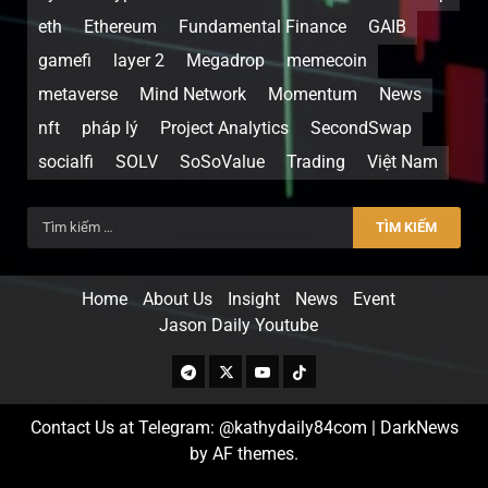
eth
Ethereum
Fundamental Finance
GAIB
gamefi
layer 2
Megadrop
memecoin
metaverse
Mind Network
Momentum
News
nft
pháp lý
Project Analytics
SecondSwap
socialfi
SOLV
SoSoValue
Trading
Việt Nam
Home
About Us
Insight
News
Event
Jason Daily Youtube
Contact Us at Telegram: @kathydaily84com
|
DarkNews
by AF themes.