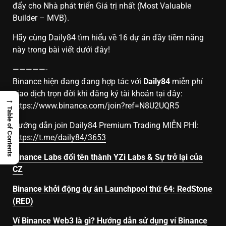
đẩy cho Nhà phát triển Giá trị nhất (Most Valuable
Builder – MVB).
Hãy cùng Daily84 tìm hiểu về 16 dự án đầy tiềm năng
này trong bài viết dưới đây!
—————-
Binance hiện đang đang hợp tác với
Daily84
miễn phí
giao dịch trọn đời khi đăng ký tài khoản tại đây:
→
https://www.binance.com/join?ref=N8U2UQR5
Table of Contents
Hướng dẫn join Daily84 Premium Trading MIỄN PHÍ:
https://t.me/daily84/3653
Binance Labs đổi tên thành YZi Labs & Sự trở lại của
CZ
Binance khởi động dự án Launchpool thứ 64: RedStone
(RED)
Ví Binance Web3 là gì? Hướng dẫn sử dụng ví Binance