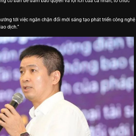
ảng cơ bản để đảm bảo quyền và lợi ích của cá nhân, tổ chức
ớng tới việc ngăn chặn đổi mới sáng tạo phát triển công nghệ
ao dịch.”