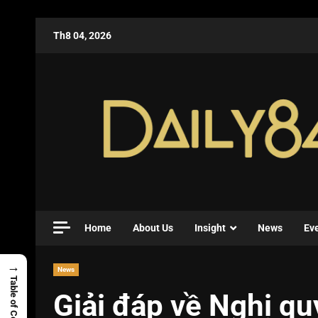
Th8 04, 2026
Home
About Us
Insight
News
Ev
→
News
Table of Contents
Giải đáp về Nghị quy