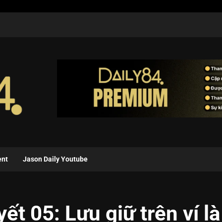
ent
Jason Daily Youtube
ết 05: Lưu giữ trên ví là