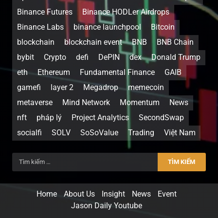
Binance Futures
Binance HODLer Airdrops
Binance Labs
binance launchpool
Bitcoin
blockchain
blockchain event
BNB
BNB Chain
bybit
Crypto
defi
DePIN
dex
Donald Trump
eth
Ethereum
Fundamental Finance
GAIB
gamefi
layer 2
Megadrop
memecoin
metaverse
Mind Network
Momentum
News
nft
pháp lý
Project Analytics
SecondSwap
socialfi
SOLV
SoSoValue
Trading
Việt Nam
Home
About Us
Insight
News
Event
Jason Daily Youtube