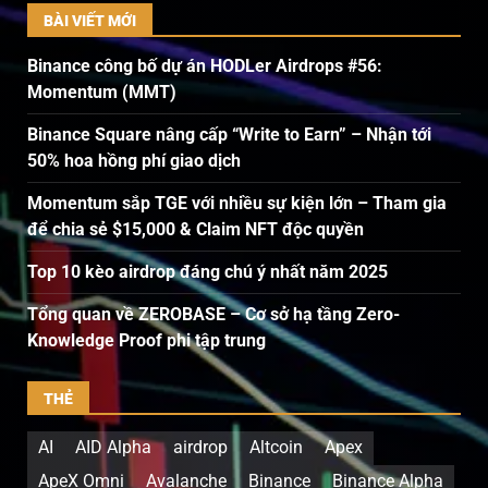
BÀI VIẾT MỚI
Binance công bố dự án HODLer Airdrops #56:
Momentum (MMT)
Binance Square nâng cấp “Write to Earn” – Nhận tới
50% hoa hồng phí giao dịch
Momentum sắp TGE với nhiều sự kiện lớn – Tham gia
để chia sẻ $15,000 & Claim NFT độc quyền
Top 10 kèo airdrop đáng chú ý nhất năm 2025
Tổng quan về ZEROBASE – Cơ sở hạ tầng Zero-
Knowledge Proof phi tập trung
THẺ
AI
AID Alpha
airdrop
Altcoin
Apex
ApeX Omni
Avalanche
Binance
Binance Alpha