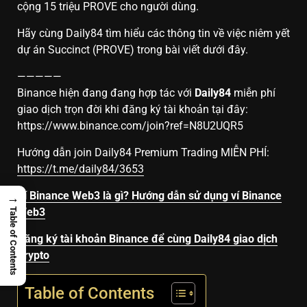
cộng 15 triệu PROVE cho người dùng.
Hãy cùng Daily84 tìm hiểu các thông tin về việc niêm yết
dự án Succinct (PROVE) trong bài viết dưới đây.
—————
Binance hiện đang đang hợp tác với
Daily84
miễn phí
giao dịch trọn đời khi đăng ký tài khoản tại đây:
https://www.binance.com/join?ref=N8U2UQR5
Hướng dẫn join Daily84 Premium Trading MIỄN PHÍ:
https://t.me/daily84/3653
Ví Binance Web3 là gì? Hướng dẫn sử dụng ví Binance
→
Web3
Table of Contents
Đăng ký tài khoản Binance để cùng Daily84 giao dịch
Crypto
Table of Contents