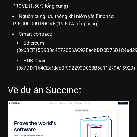
PROVE (1.50% tổng cung)
Nguồn cung lưu thông khi niêm yết Binance:
195,000,000 PROVE (19.50% tổng cung)
Smart contract:
Ethereum
(0x6BEF15D938d4E72056AC92Ea4bDD0D76B1C4ad29
BNB Chain
(0x7DDf164CEcfddd0f992299D033B5a11279A15929)
Về dự án Succinct