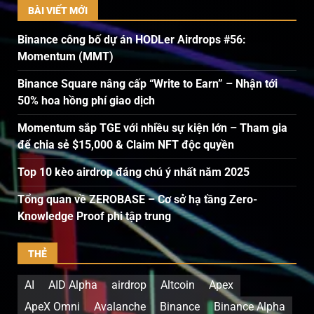
BÀI VIẾT MỚI
Binance công bố dự án HODLer Airdrops #56:
Momentum (MMT)
Binance Square nâng cấp “Write to Earn” – Nhận tới
50% hoa hồng phí giao dịch
Momentum sắp TGE với nhiều sự kiện lớn – Tham gia
để chia sẻ $15,000 & Claim NFT độc quyền
Top 10 kèo airdrop đáng chú ý nhất năm 2025
Tổng quan về ZEROBASE – Cơ sở hạ tầng Zero-
Knowledge Proof phi tập trung
THẺ
AI
AID Alpha
airdrop
Altcoin
Apex
ApeX Omni
Avalanche
Binance
Binance Alpha