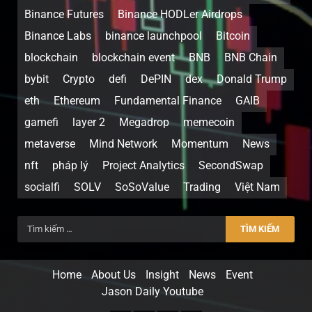
Binance Futures
Binance HODLer Airdrops
Binance Labs
binance launchpool
Bitcoin
blockchain
blockchain event
BNB
BNB Chain
bybit
Crypto
defi
DePIN
dex
Donald Trump
eth
Ethereum
Fundamental Finance
GAIB
gamefi
layer 2
Megadrop
memecoin
metaverse
Mind Network
Momentum
News
nft
pháp lý
Project Analytics
SecondSwap
socialfi
SOLV
SoSoValue
Trading
Việt Nam
Home
About Us
Insight
News
Event
Jason Daily Youtube