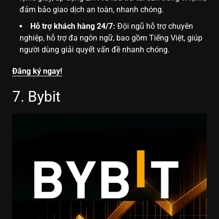
đảm bảo giao dịch an toàn, nhanh chóng.
Hỗ trợ khách hàng 24/7:
Đội ngũ hỗ trợ chuyên
nghiệp, hỗ trợ đa ngôn ngữ, bao gồm Tiếng Việt, giúp
người dùng giải quyết vấn đề nhanh chóng.
Đăng ký ngay!
7. Bybit