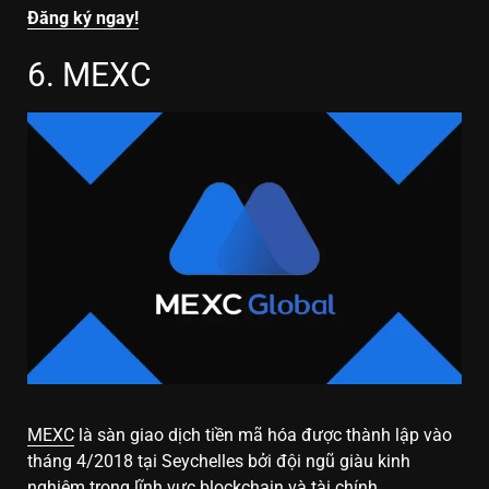
Đăng ký ngay!
6. MEXC
MEXC
là sàn giao dịch tiền mã hóa được thành lập vào
tháng 4/2018 tại Seychelles bởi đội ngũ giàu kinh
nghiệm trong lĩnh vực blockchain và tài chính.