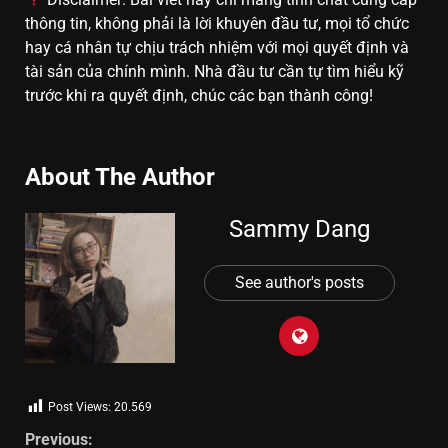
thông tin, không phải là lời khuyên đầu tư, mọi tổ chức
hay cá nhân tự chịu trách nhiệm với mọi quyết định và
tài sản của chính mình. Nhà đầu tư cần tự tìm hiểu kỹ
trước khi ra quyết định, chúc các bạn thành công!
About The Author
Sammy Dang
See author's posts
Post Views:
20.569
Previous: