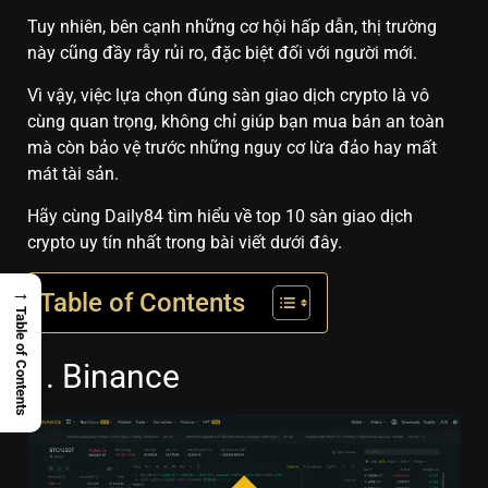
Tuy nhiên, bên cạnh những cơ hội hấp dẫn, thị trường
này cũng đầy rẫy rủi ro, đặc biệt đối với người mới.
Vì vậy, việc lựa chọn đúng sàn giao dịch crypto là vô
cùng quan trọng, không chỉ giúp bạn mua bán an toàn
mà còn bảo vệ trước những nguy cơ lừa đảo hay mất
mát tài sản.
Hãy cùng Daily84 tìm hiểu về top 10 sàn giao dịch
crypto uy tín nhất trong bài viết dưới đây.
→
Table of Contents
Table of Contents
1. Binance