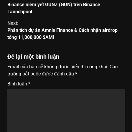
Binance niêm yết GUNZ (GUN) trên Binance
Launchpool
Next:
Phân tích dự án Amnis Finance & Cách nhận airdrop
tổng 11,000,000 $AMI
Để lại một bình luận
Email của bạn sẽ không được hiển thị công khai.
Các
trường bắt buộc được đánh dấu
*
Bình luận
*