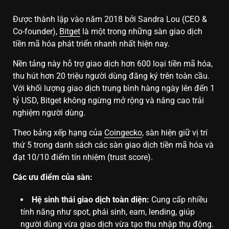
Được thành lập vào năm 2018 bởi Sandra Lou (CEO &
Co-founder),
Bitget
là một trong những sàn giao dịch
tiền mã hóa phát triển nhanh nhất hiện nay.
Nền tảng này hỗ trợ giao dịch hơn 600 loại tiền mã hóa,
thu hút hơn 20 triệu người dùng đăng ký trên toàn cầu.
Với khối lượng giao dịch trung bình hàng ngày lên đến 1
tỷ USD, Bitget không ngừng mở rộng và nâng cao trải
nghiệm người dùng.
Theo bảng xếp hạng của
Coingecko
, sàn hiện giữ vị trí
thứ 5 trong danh sách các sàn giao dịch tiền mã hóa và
đạt 10/10 điểm tín nhiệm (trust score).
Các ưu điểm của sàn:
Hệ sinh thái giao dịch toàn diện:
Cung cấp nhiều
tính năng như spot, phái sinh, earn, lending, giúp
người dùng vừa giao dịch vừa tạo thu nhập thụ động.