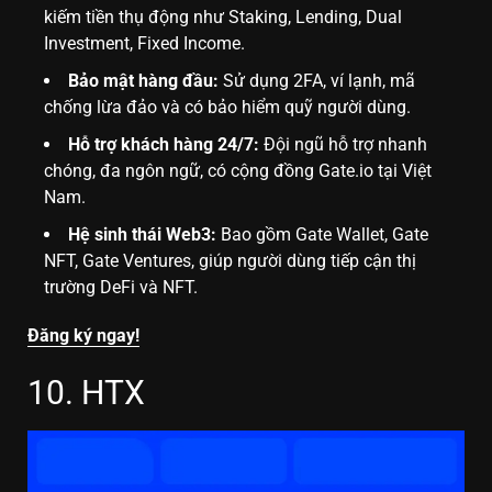
kiếm tiền thụ động như Staking, Lending, Dual
Investment, Fixed Income.
Bảo mật hàng đầu:
Sử dụng 2FA, ví lạnh, mã
chống lừa đảo và có bảo hiểm quỹ người dùng.
Hỗ trợ khách hàng 24/7:
Đội ngũ hỗ trợ nhanh
chóng, đa ngôn ngữ, có cộng đồng Gate.io tại Việt
Nam.
Hệ sinh thái Web3:
Bao gồm Gate Wallet, Gate
NFT, Gate Ventures, giúp người dùng tiếp cận thị
trường DeFi và NFT.
Đăng ký ngay!
10. HTX