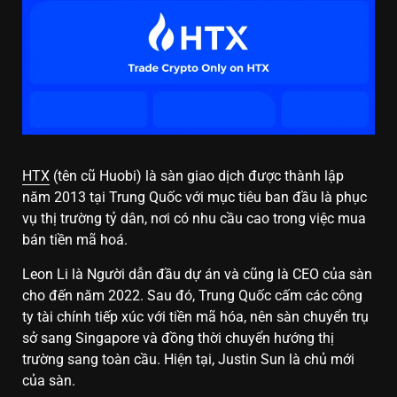
HTX
(tên cũ Huobi) là sàn giao dịch được thành lập
năm 2013 tại Trung Quốc với mục tiêu ban đầu là phục
vụ thị trường tỷ dân, nơi có nhu cầu cao trong việc mua
bán tiền mã hoá.
Leon Li là Người dẫn đầu dự án và cũng là CEO của sàn
cho đến năm 2022. Sau đó, Trung Quốc cấm các công
ty tài chính tiếp xúc với tiền mã hóa, nên sàn chuyển trụ
sở sang Singapore và đồng thời chuyển hướng thị
trường sang toàn cầu. Hiện tại, Justin Sun là chủ mới
của sàn.