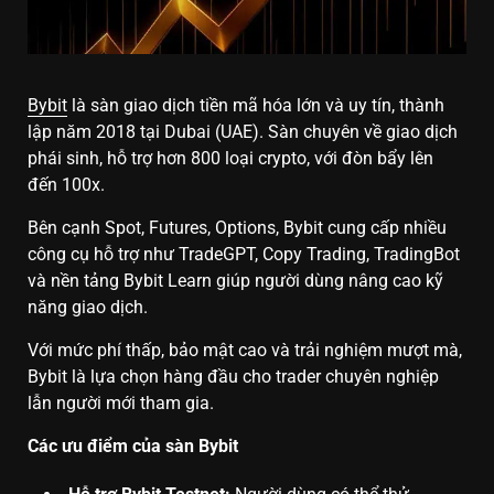
Bybit
là sàn giao dịch tiền mã hóa lớn và uy tín, thành
lập năm 2018 tại Dubai (UAE). Sàn chuyên về giao dịch
phái sinh, hỗ trợ hơn 800 loại crypto, với đòn bẩy lên
đến 100x.
Bên cạnh Spot, Futures, Options, Bybit cung cấp nhiều
công cụ hỗ trợ như TradeGPT, Copy Trading, TradingBot
và nền tảng Bybit Learn giúp người dùng nâng cao kỹ
năng giao dịch.
Với mức phí thấp, bảo mật cao và trải nghiệm mượt mà,
Bybit là lựa chọn hàng đầu cho trader chuyên nghiệp
lẫn người mới tham gia.
Các ưu điểm của sàn Bybit