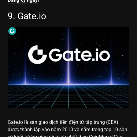
Đăng ký ngay!
9. Gate.io
Gate.io
là sàn giao dịch tiền điện tử tập trung (CEX)
được thành lập vào năm 2013 và nằm trong top 10 sàn
có khối lượng giao dịch lớn nhất theo
CoinMarketCap
.