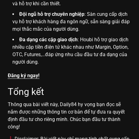
và hỗ trợ khi cần thiết.
Đội ngũ hỗ trợ chuyên nghiệp
: Sàn cung cấp dịch
vụ hỗ trợ khách hàng đa ngôn ngữ, sẵn sàng giải đáp
mọi thắc mắc của người dùng.
Đa dạng các cặp giao dịch
: Houbi hỗ trợ giao dịch
nhiều cặp tiền điện tử khác nhau như Margin, Option,
OTC, Futures,…đáp ứng nhu cầu đầu tư đa dạng của
người dùng.
Đăng ký ngay!
Tổng kết
Thông qua bài viết này, Daily84 hy vọng bạn đọc sẽ
nắm được những thông tin cơ bản để tự đưa ra quyết
định đầu tư cho riêng mình. Chúc bạn đầu tư thành
công!
Disclaimer: Bài viết này chỉ mang tính chất cung cấp