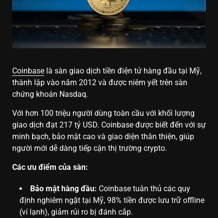
Coinbase
là sàn giao dịch tiền điện tử hàng đầu tại Mỹ,
thành lập vào năm 2012 và được niêm yết trên sàn
chứng khoán Nasdaq.
Với hơn 100 triệu người dùng toàn cầu với khối lượng
giao dịch đạt 217 tỷ USD. Coinbase được biết đến với sự
minh bạch, bảo mật cao và giao diện thân thiện, giúp
người mới dễ dàng tiếp cận thị trường crypto.
Các ưu điểm của sàn:
Bảo mật hàng đầu:
Coinbase tuân thủ các quy
định nghiêm ngặt tại Mỹ, 98% tiền được lưu trữ offline
(ví lạnh), giảm rủi ro bị đánh cắp.