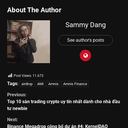
About The Author
Sammy Dang
See author's posts
Post Views:
11.673
Tags:
airdrop
AMI
Amnis
Amnis Finance
Previous:
Top 10 sàn trading crypto uy tín nhất dành cho nhà đầu
tư newbie
Next:
Binance Megadrop công bố dự án #4: KernelDAO