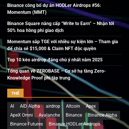
Binance công bố dự án HODLer Airdrops #56:
Momentum (MMT)
Binance Square nâng cấp “Write to Earn” – Nhận tới
50% hoa hồng phí giao dịch
Momentum sắp TGE với nhiều sự kiện lớn – Tham gia
để chia sẻ $15,000 & Claim NFT độc quyền
Top 10 kèo airdrop đáng chú ý nhất năm 2025
Tổng quan về ZEROBASE – Cơ sở hạ tầng Zero-
Knowledge Proof phi tập trung
THẺ
AI
AID Alpha
airdrop
Altcoin
Apex
ApeX Omni
Avalanche
Binance
Binance Alpha
Binance Futures
Binance HODLer Airdrops