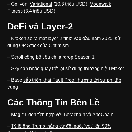
– Gọi vốn:
Variational
(10,3 triệu USD),
Moonwalk
Fitness
(3,4 triệu USD)
DeFi và Layer-2
– Kraken
sẽ ra mắt layer-2 “Ink” vào đầu năm 2025, sử
dụng OP Stack của Optimism
– Scroll
công bố tiêu chí airdrop Season 1
– Sky
cân nhắc quay trở lại sử dụng thương hiệu
Maker
– Base
sắp triển khai Fault Proof, hướng tới sự phi tập
trung
Các Thông Tin Bên Lề
– Magic Eden
tích hợp với Berachain và ApeChain
–
Tỷ lệ ông Trump thắng cử đột ngột “vọt” lên 99%
,