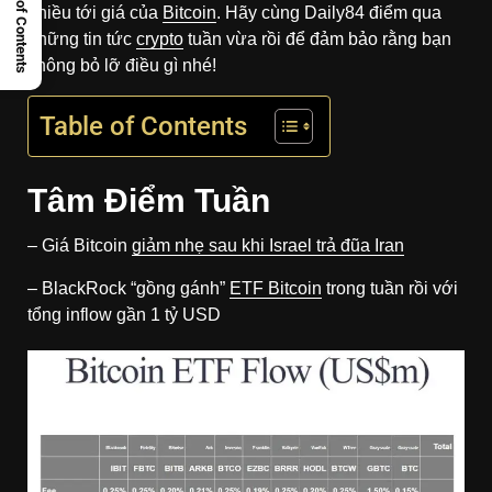
Table of Contents
nhiều tới giá của
Bitcoin
. Hãy cùng Daily84 điểm qua
những tin tức
crypto
tuần vừa rồi để đảm bảo rằng bạn
không bỏ lỡ điều gì nhé!
Table of Contents
Tâm Điểm Tuần
– Giá Bitcoin
giảm nhẹ sau khi Israel trả đũa Iran
– BlackRock
“gồng gánh”
ETF Bitcoin
trong tuần rồi với
tổng inflow gần 1 tỷ USD