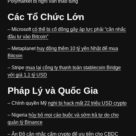
Polymarket bị nghi vấn thao túng
Các Tổ Chức Lớn
– Microsoft
có thể bị cổ đông gây áp lực phải “cân nhắc
đầu tư vào Bitcoin”
– Metaplanet
huy động thêm 10 tỷ yên Nhật để mua
Bitcoin
– Stripe
mua lại công ty thanh toán stablecoin Bridge
với giá 1,1 tỷ USD
Pháp Lý và Quốc Gia
– Chính quyền Mỹ
nghi bị hack mất 22 triệu USD crypto
– Nigeria
hủy bỏ mọi cáo buộc và sớm trả tự do cho
quản lý Binance
– Ấn Độ
cân nhắc cấm crypto để ưu tiên cho CBDC