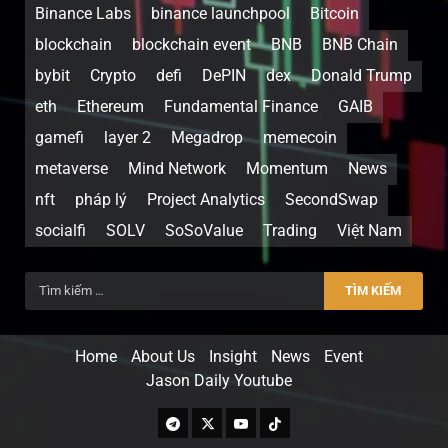
Binance Labs
binance launchpool
Bitcoin
blockchain
blockchain event
BNB
BNB Chain
bybit
Crypto
defi
DePIN
dex
Donald Trump
eth
Ethereum
Fundamental Finance
GAIB
gamefi
layer 2
Megadrop
memecoin
metaverse
Mind Network
Momentum
News
nft
pháp lý
Project Analytics
SecondSwap
socialfi
SOLV
SoSoValue
Trading
Việt Nam
Home
About Us
Insight
News
Event
Jason Daily Youtube