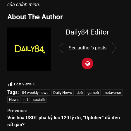
của chính mình.
About The Author
Daily84 Editor
See author's posts
Post Views:
0
Tags:
84 weekly news
Daily News
defi
gamefi
metaverse
News
nft
socialfi
Previous:
Vốn hóa USDT phá kỷ lục 120 tỷ đô, “Uptober” đã đến
rất gần?