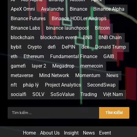
ApeX Omni
Avalanche
Binance
Binance Alpha
Binance Futures
Binance HODLer Airdrops
Binance Labs
binance launchpool
Bitcoin
blockchain
blockchain event
BNB
BNB Chain
bybit
Crypto
defi
DePIN
dex
Donald Trump
eth
Ethereum
Fundamental Finance
GAIB
gamefi
layer 2
Megadrop
memecoin
metaverse
Mind Network
Momentum
News
nft
pháp lý
Project Analytics
SecondSwap
socialfi
SOLV
SoSoValue
Trading
Việt Nam
Home
About Us
Insight
News
Event