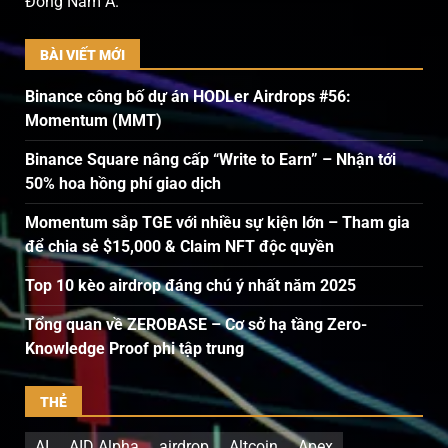
Đông Nam Á.
BÀI VIẾT MỚI
Binance công bố dự án HODLer Airdrops #56:
Momentum (MMT)
Binance Square nâng cấp “Write to Earn” – Nhận tới
50% hoa hồng phí giao dịch
Momentum sắp TGE với nhiều sự kiện lớn – Tham gia
để chia sẻ $15,000 & Claim NFT độc quyền
Top 10 kèo airdrop đáng chú ý nhất năm 2025
Tổng quan về ZEROBASE – Cơ sở hạ tầng Zero-
Knowledge Proof phi tập trung
THẺ
AI
AID Alpha
airdrop
Altcoin
Apex