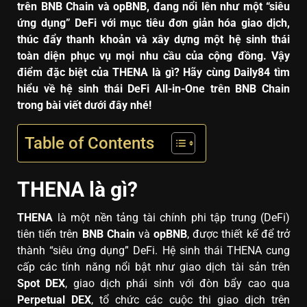
trên BNB Chain và opBNB, đang nổi lên như một “siêu
ứng dụng” DeFi với mục tiêu đơn giản hóa giao dịch,
thúc đẩy thanh khoản và xây dựng một hệ sinh thái
toàn diện phục vụ mọi nhu cầu của cộng đồng. Vậy
điểm đặc biệt của THENA là gì? Hãy cùng Daily84 tìm
hiểu về hệ sinh thái DeFi All-in-One trên BNB Chain
trong bài viết dưới đây nhé!
Table of Contents
THENA là gì?
THENA
là một nền tảng tài chính phi tập trung (DeFi)
tiên tiến trên
BNB Chain
và
opBNB
, được thiết kế để trở
thành “siêu ứng dụng” DeFi. Hệ sinh thái THENA cung
cấp các tính năng nổi bật như giao dịch tài sản trên
Spot DEX
, giao dịch phái sinh với đòn bẩy cao qua
Perpetual DEX
, tổ chức các cuộc thi giao dịch trên