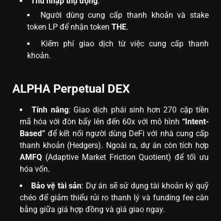
Thu nhập thụ động
:
Người dùng cung cấp thanh khoản và stake
token LP để nhận token
THE
.
Kiếm phí giao dịch từ việc cung cấp thanh
khoản.
ALPHA Perpetual DEX
Tính năng
: Giao dịch phái sinh hơn 270 cặp tiền
mã hóa với đòn bẩy lên đến 60x với mô hình
“Intent-
Based”
để kết nối người dùng DeFi với nhà cung cấp
thanh khoản (Hedgers). Ngoài ra, dự án còn tích hợp
AMFQ
(Adaptive Market Friction Quotient) để tối ưu
hóa vốn.
Bảo vệ tài sản
: Dự án sẽ sử dụng tài khoản ký quỹ
chéo để giảm thiểu rủi ro thanh lý và funding fee cân
bằng giữa giá hợp đồng và giá giao ngay.