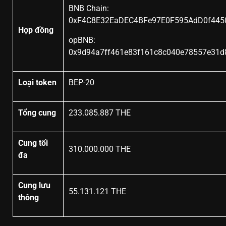
BNB Chain:
0xF4C8E32EaDEC4BFe97E0F595AdD0f445
Hợp đồng
opBNB:
0x9d94a7ff461e83f161c8c040e78557e31d
Loại token
BEP-20
Tổng cung
233.085.887 THE
Cung tối
310.000.000 THE
đa
Cung lưu
55.131.121 THE
thông