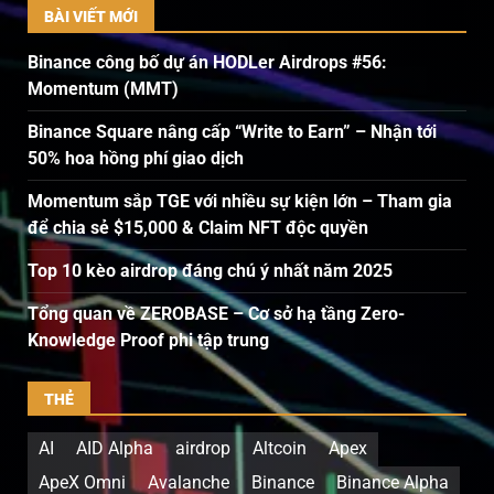
BÀI VIẾT MỚI
Binance công bố dự án HODLer Airdrops #56:
Momentum (MMT)
Binance Square nâng cấp “Write to Earn” – Nhận tới
50% hoa hồng phí giao dịch
Momentum sắp TGE với nhiều sự kiện lớn – Tham gia
để chia sẻ $15,000 & Claim NFT độc quyền
Top 10 kèo airdrop đáng chú ý nhất năm 2025
Tổng quan về ZEROBASE – Cơ sở hạ tầng Zero-
Knowledge Proof phi tập trung
THẺ
AI
AID Alpha
airdrop
Altcoin
Apex
ApeX Omni
Avalanche
Binance
Binance Alpha