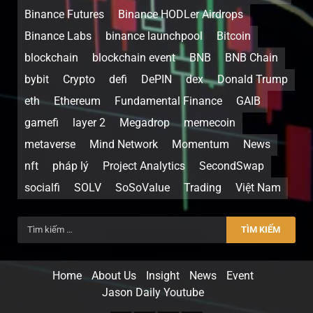
Binance Futures
Binance HODLer Airdrops
Binance Labs
binance launchpool
Bitcoin
blockchain
blockchain event
BNB
BNB Chain
bybit
Crypto
defi
DePIN
dex
Donald Trump
eth
Ethereum
Fundamental Finance
GAIB
gamefi
layer 2
Megadrop
memecoin
metaverse
Mind Network
Momentum
News
nft
pháp lý
Project Analytics
SecondSwap
socialfi
SOLV
SoSoValue
Trading
Việt Nam
Home
About Us
Insight
News
Event
Jason Daily Youtube