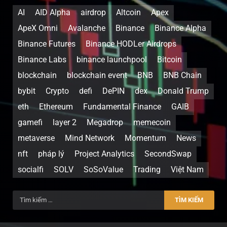
AI
AID Alpha
airdrop
Altcoin
Apex
ApeX Omni
Avalanche
Binance
Binance Alpha
Binance Futures
Binance HODLer Airdrops
Binance Labs
binance launchpool
Bitcoin
blockchain
blockchain event
BNB
BNB Chain
bybit
Crypto
defi
DePIN
dex
Donald Trump
eth
Ethereum
Fundamental Finance
GAIB
gamefi
layer 2
Megadrop
memecoin
metaverse
Mind Network
Momentum
News
nft
pháp lý
Project Analytics
SecondSwap
socialfi
SOLV
SoSoValue
Trading
Việt Nam