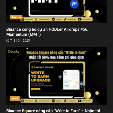
Airdrop
Binance công bố dự án HODLer Airdrops #56:
Momentum (MMT)
Th11 04, 2025
Event
Binance Square nâng cấp “Write to Earn” – Nhận tới