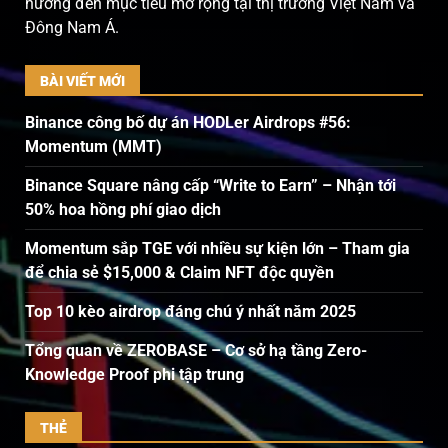
hướng đến mục tiêu mở rộng tại thị trường Việt Nam và
Đông Nam Á.
BÀI VIẾT MỚI
Binance công bố dự án HODLer Airdrops #56:
Momentum (MMT)
Binance Square nâng cấp “Write to Earn” – Nhận tới
50% hoa hồng phí giao dịch
Momentum sắp TGE với nhiều sự kiện lớn – Tham gia
để chia sẻ $15,000 & Claim NFT độc quyền
Top 10 kèo airdrop đáng chú ý nhất năm 2025
Tổng quan về ZEROBASE – Cơ sở hạ tầng Zero-
Knowledge Proof phi tập trung
THẺ