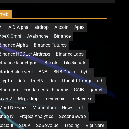
THẺ
AI
AID Alpha
airdrop
Altcoin
Apex
ApeX Omni
Avalanche
Binance
Binance Alpha
Binance Futures
Binance HODLer Airdrops
Binance Labs
binance launchpool
Bitcoin
blockchain
blockchain event
BNB
BNB Chain
bybit
Crypto
defi
DePIN
dex
Donald Trump
eth
Ethereum
Fundamental Finance
GAIB
gamefi
layer 2
Megadrop
memecoin
metaverse
Mind Network
Momentum
News
nft
pháp lý
Project Analytics
SecondSwap
socialfi
SOLV
SoSoValue
Trading
Việt Nam