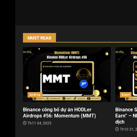
MUST READ
Airdrop
Event
Binance công bố dự án HODLer
Binance S
Airdrops #56: Momentum (MMT)
Earn” – N
dịch
Th11 04, 2025
Th10 31, 