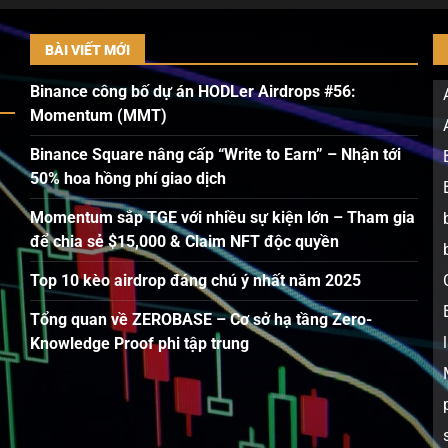
BÀI VIẾT MỚI
Binance công bố dự án HODLer Airdrops #56:
Momentum (MMT)
Binance Square nâng cấp “Write to Earn” – Nhận tới
50% hoa hồng phí giao dịch
Momentum sắp TGE với nhiều sự kiện lớn – Tham gia
để chia sẻ $15,000 & Claim NFT độc quyền
Top 10 kèo airdrop đáng chú ý nhất năm 2025
Tổng quan về ZEROBASE – Cơ sở hạ tầng Zero-
Knowledge Proof phi tập trung