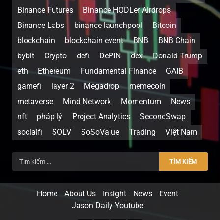
Binance Futures
Binance HODLer Airdrops
Binance Labs
binance launchpool
Bitcoin
blockchain
blockchain event
BNB
BNB Chain
bybit
Crypto
defi
DePIN
dex
Donald Trump
eth
Ethereum
Fundamental Finance
GAIB
gamefi
layer 2
Megadrop
memecoin
metaverse
Mind Network
Momentum
News
nft
pháp lý
Project Analytics
SecondSwap
socialfi
SOLV
SoSoValue
Trading
Việt Nam
Home
About Us
Insight
News
Event
Jason Daily Youtube