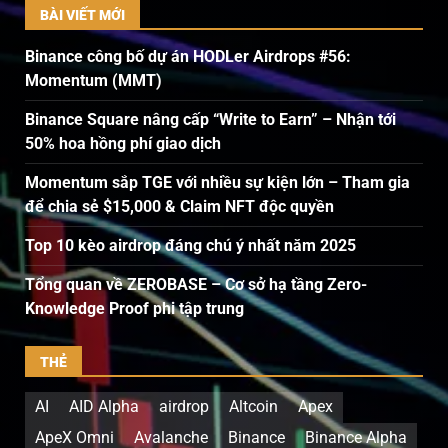
BÀI VIẾT MỚI
Binance công bố dự án HODLer Airdrops #56:
Momentum (MMT)
Binance Square nâng cấp “Write to Earn” – Nhận tới
50% hoa hồng phí giao dịch
Momentum sắp TGE với nhiều sự kiện lớn – Tham gia
để chia sẻ $15,000 & Claim NFT độc quyền
Top 10 kèo airdrop đáng chú ý nhất năm 2025
Tổng quan về ZEROBASE – Cơ sở hạ tầng Zero-
Knowledge Proof phi tập trung
THẺ
AI
AID Alpha
airdrop
Altcoin
Apex
ApeX Omni
Avalanche
Binance
Binance Alpha