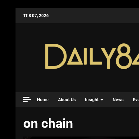
Th8 07, 2026
Home
About Us
Insight
News
Ev
on chain