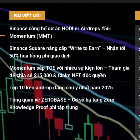
BÀI VIẾT MỚI
Binance công bố dự án HODLer Airdrops #56:
Momentum (MMT)
Binance Square nâng cấp “Write to Earn” – Nhận tới
50% hoa hồng phí giao dịch
Momentum sắp TGE với nhiều sự kiện lớn – Tham gia
để chia sẻ $15,000 & Claim NFT độc quyền
Top 10 kèo airdrop đáng chú ý nhất năm 2025
Tổng quan về ZEROBASE – Cơ sở hạ tầng Zero-
Knowledge Proof phi tập trung