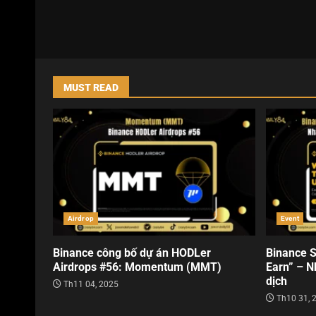
MUST READ
Airdrop
Event
Binance công bố dự án HODLer
Binance S
Airdrops #56: Momentum (MMT)
Earn” – N
dịch
Th11 04, 2025
Th10 31, 