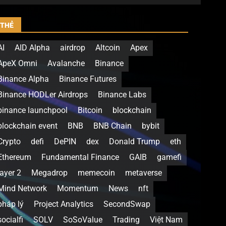
THẺ
AI
AID Alpha
airdrop
Altcoin
Apex
ApeX Omni
Avalanche
Binance
Binance Alpha
Binance Futures
Binance HODLer Airdrops
Binance Labs
binance launchpool
Bitcoin
blockchain
blockchain event
BNB
BNB Chain
bybit
Crypto
defi
DePIN
dex
Donald Trump
eth
Ethereum
Fundamental Finance
GAIB
gamefi
layer 2
Megadrop
memecoin
metaverse
Mind Network
Momentum
News
nft
pháp lý
Project Analytics
SecondSwap
socialfi
SOLV
SoSoValue
Trading
Việt Nam