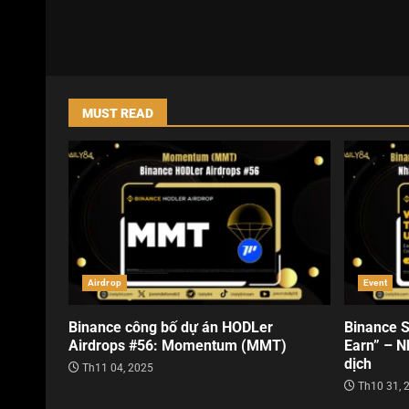
MUST READ
Airdrop
Event
Binance công bố dự án HODLer
Binance S
Airdrops #56: Momentum (MMT)
Earn” – N
dịch
Th11 04, 2025
Th10 31, 