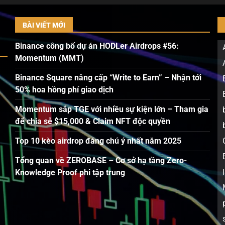
BÀI VIẾT MỚI
Binance công bố dự án HODLer Airdrops #56:
Momentum (MMT)
Binance Square nâng cấp “Write to Earn” – Nhận tới
50% hoa hồng phí giao dịch
Momentum sắp TGE với nhiều sự kiện lớn – Tham gia
để chia sẻ $15,000 & Claim NFT độc quyền
Top 10 kèo airdrop đáng chú ý nhất năm 2025
Tổng quan về ZEROBASE – Cơ sở hạ tầng Zero-
Knowledge Proof phi tập trung