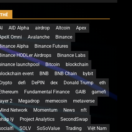
THẺ
AI
AID Alpha
airdrop
Altcoin
Apex
ApeX Omni
Avalanche
Binance
Binance Alpha
Binance Futures
Binance HODLer Airdrops
Binance Labs
binance launchpool
Bitcoin
blockchain
blockchain event
BNB
BNB Chain
bybit
Crypto
defi
DePIN
dex
Donald Trump
eth
Ethereum
Fundamental Finance
GAIB
gamefi
layer 2
Megadrop
memecoin
metaverse
Mind Network
Momentum
News
nft
pháp lý
Project Analytics
SecondSwap
socialfi
SOLV
SoSoValue
Trading
Việt Nam