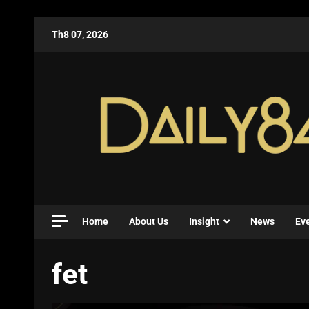
Th8 07, 2026
Home
About Us
Insight
News
Ev
fet