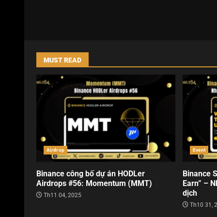
MUST READ
Airdrop
Event
Binance công bố dự án HODLer
Binance S
Airdrops #56: Momentum (MMT)
Earn” – N
dịch
Th11 04, 2025
Th10 31, 