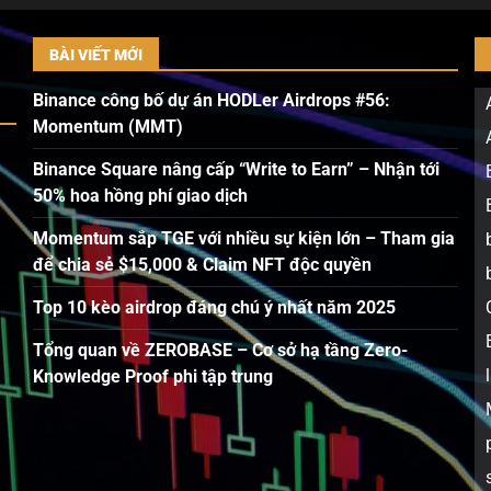
BÀI VIẾT MỚI
Binance công bố dự án HODLer Airdrops #56:
Momentum (MMT)
Binance Square nâng cấp “Write to Earn” – Nhận tới
50% hoa hồng phí giao dịch
Momentum sắp TGE với nhiều sự kiện lớn – Tham gia
để chia sẻ $15,000 & Claim NFT độc quyền
Top 10 kèo airdrop đáng chú ý nhất năm 2025
Tổng quan về ZEROBASE – Cơ sở hạ tầng Zero-
Knowledge Proof phi tập trung