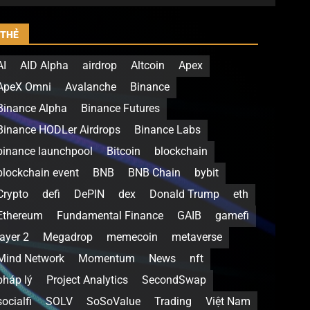
THẺ
AI
AID Alpha
airdrop
Altcoin
Apex
ApeX Omni
Avalanche
Binance
Binance Alpha
Binance Futures
Binance HODLer Airdrops
Binance Labs
binance launchpool
Bitcoin
blockchain
blockchain event
BNB
BNB Chain
bybit
Crypto
defi
DePIN
dex
Donald Trump
eth
Ethereum
Fundamental Finance
GAIB
gamefi
layer 2
Megadrop
memecoin
metaverse
Mind Network
Momentum
News
nft
pháp lý
Project Analytics
SecondSwap
socialfi
SOLV
SoSoValue
Trading
Việt Nam