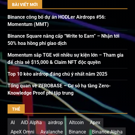
BÀI VIẾT MỚI
Binance công bố dự án HODLer Airdrops #56:
Momentum (MMT)
Binance Square nâng cấp “Write to Earn” – Nhận tới
50% hoa hồng phí giao dịch
Momentum sắp TGE với nhiều sự kiện lớn – Tham gia
để chia sẻ $15,000 & Claim NFT độc quyền
Top 10 kèo airdrop đáng chú ý nhất năm 2025
Tổng quan về ZEROBASE – Cơ sở hạ tầng Zero-
Knowledge Proof phi tập trung
THẺ
AI
AID Alpha
airdrop
Altcoin
Apex
ApeX Omni
Avalanche
Binance
Binance Alpha