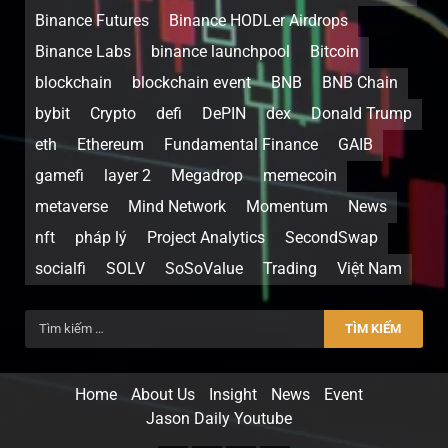
Binance Futures
Binance HODLer Airdrops
Binance Labs
binance launchpool
Bitcoin
blockchain
blockchain event
BNB
BNB Chain
bybit
Crypto
defi
DePIN
dex
Donald Trump
eth
Ethereum
Fundamental Finance
GAIB
gamefi
layer 2
Megadrop
memecoin
metaverse
Mind Network
Momentum
News
nft
pháp lý
Project Analytics
SecondSwap
socialfi
SOLV
SoSoValue
Trading
Việt Nam
Home
About Us
Insight
News
Event
Jason Daily Youtube