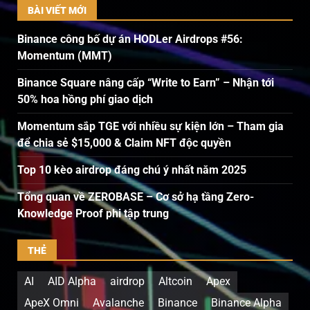
BÀI VIẾT MỚI
Binance công bố dự án HODLer Airdrops #56:
Momentum (MMT)
Binance Square nâng cấp “Write to Earn” – Nhận tới
50% hoa hồng phí giao dịch
Momentum sắp TGE với nhiều sự kiện lớn – Tham gia
để chia sẻ $15,000 & Claim NFT độc quyền
Top 10 kèo airdrop đáng chú ý nhất năm 2025
Tổng quan về ZEROBASE – Cơ sở hạ tầng Zero-
Knowledge Proof phi tập trung
THẺ
AI
AID Alpha
airdrop
Altcoin
Apex
ApeX Omni
Avalanche
Binance
Binance Alpha