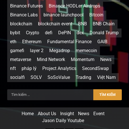
Binance Futures
Binance HODLer Airdrops
Binance Labs
binance launchpool
Bitcoin
blockchain
blockchain event
BNB
BNB Chain
bybit
Crypto
defi
DePIN
dex
Donald Trump
eth
Ethereum
Fundamental Finance
GAIB
gamefi
layer 2
Megadrop
memecoin
metaverse
Mind Network
Momentum
News
nft
pháp lý
Project Analytics
SecondSwap
socialfi
SOLV
SoSoValue
Trading
Việt Nam
Home
About Us
Insight
News
Event
Jason Daily Youtube