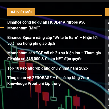
BÀI VIẾT MỚI
Binance công bố dự án HODLer Airdrops #56:
Momentum (MMT)
Binance Square nâng cấp “Write to Earn” – Nhận tới
50% hoa hồng phí giao dịch
Momentum sắp TGE với nhiều sự kiện lớn – Tham gia
để chia sẻ $15,000 & Claim NFT độc quyền
Top 10 kèo airdrop đáng chú ý nhất năm 2025
Tổng quan về ZEROBASE – Cơ sở hạ tầng Zero-
Knowledge Proof phi tập trung