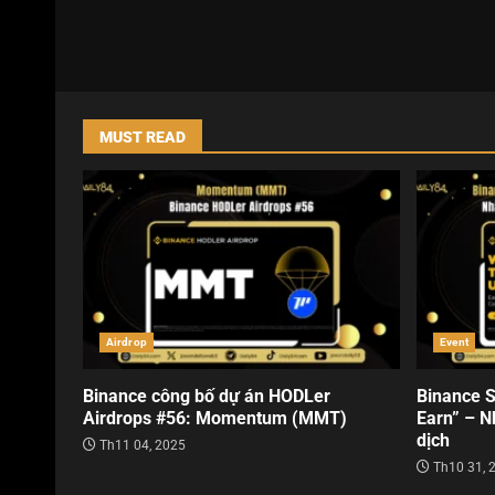
MUST READ
Airdrop
Event
Binance công bố dự án HODLer
Binance S
Airdrops #56: Momentum (MMT)
Earn” – N
dịch
Th11 04, 2025
Th10 31, 