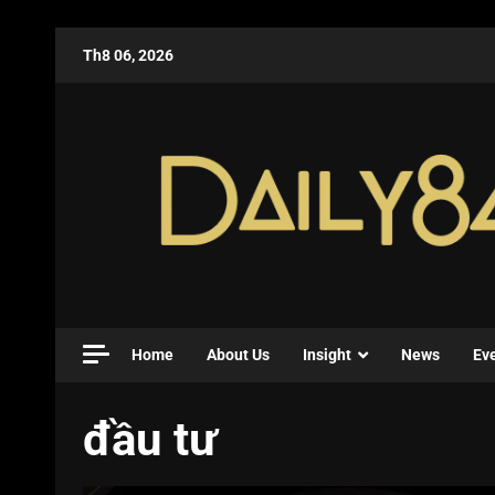
Th8 06, 2026
Home
About Us
Insight
News
Ev
đầu tư