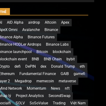
THẺ
AI
AID Alpha
airdrop
Altcoin
Apex
ApeX Omni
Avalanche
Binance
Binance Alpha
Binance Futures
Binance HODLer Airdrops
Binance Labs
binance launchpool
Bitcoin
blockchain
blockchain event
BNB
BNB Chain
bybit
Crypto
defi
DePIN
dex
Donald Trump
eth
Ethereum
Fundamental Finance
GAIB
gamefi
layer 2
Megadrop
memecoin
metaverse
Mind Network
Momentum
News
nft
pháp lý
Project Analytics
SecondSwap
socialfi
SOLV
SoSoValue
Trading
Việt Nam