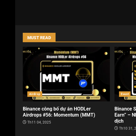
MUST READ
Airdrop
Event
Binance công bố dự án HODLer
Binance S
Airdrops #56: Momentum (MMT)
Earn” – N
dịch
Th11 04, 2025
Th10 31, 