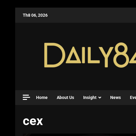
Th8 06, 2026
Home
About Us
Insight
News
Ev
cex