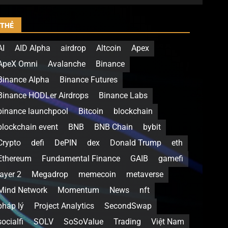
THẺ
AI
AID Alpha
airdrop
Altcoin
Apex
ApeX Omni
Avalanche
Binance
Binance Alpha
Binance Futures
Binance HODLer Airdrops
Binance Labs
binance launchpool
Bitcoin
blockchain
blockchain event
BNB
BNB Chain
bybit
Crypto
defi
DePIN
dex
Donald Trump
eth
Ethereum
Fundamental Finance
GAIB
gamefi
layer 2
Megadrop
memecoin
metaverse
Mind Network
Momentum
News
nft
pháp lý
Project Analytics
SecondSwap
socialfi
SOLV
SoSoValue
Trading
Việt Nam