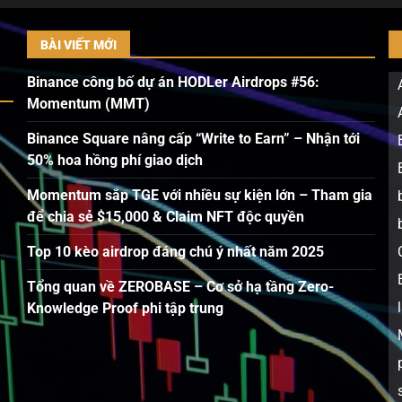
BÀI VIẾT MỚI
Binance công bố dự án HODLer Airdrops #56:
Momentum (MMT)
Binance Square nâng cấp “Write to Earn” – Nhận tới
50% hoa hồng phí giao dịch
Momentum sắp TGE với nhiều sự kiện lớn – Tham gia
để chia sẻ $15,000 & Claim NFT độc quyền
Top 10 kèo airdrop đáng chú ý nhất năm 2025
Tổng quan về ZEROBASE – Cơ sở hạ tầng Zero-
Knowledge Proof phi tập trung