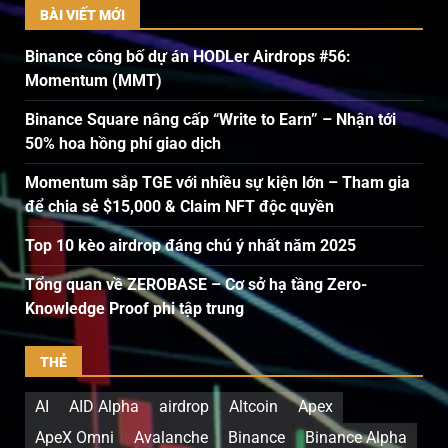
BÀI VIẾT MỚI
Binance công bố dự án HODLer Airdrops #56:
Momentum (MMT)
Binance Square nâng cấp “Write to Earn” – Nhận tới
50% hoa hồng phí giao dịch
Momentum sắp TGE với nhiều sự kiện lớn – Tham gia
để chia sẻ $15,000 & Claim NFT độc quyền
Top 10 kèo airdrop đáng chú ý nhất năm 2025
Tổng quan về ZEROBASE – Cơ sở hạ tầng Zero-
Knowledge Proof phi tập trung
THẺ
AI
AID Alpha
airdrop
Altcoin
Apex
ApeX Omni
Avalanche
Binance
Binance Alpha