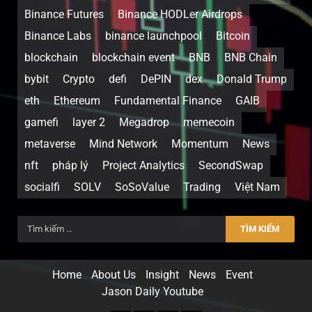
Binance Futures
Binance HODLer Airdrops
Binance Labs
binance launchpool
Bitcoin
blockchain
blockchain event
BNB
BNB Chain
bybit
Crypto
defi
DePIN
dex
Donald Trump
eth
Ethereum
Fundamental Finance
GAIB
gamefi
layer 2
Megadrop
memecoin
metaverse
Mind Network
Momentum
News
nft
pháp lý
Project Analytics
SecondSwap
socialfi
SOLV
SoSoValue
Trading
Việt Nam
Home
About Us
Insight
News
Event
Jason Daily Youtube