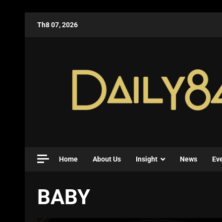
Th8 07, 2026
Home
About Us
Insight
News
Ev
BABY