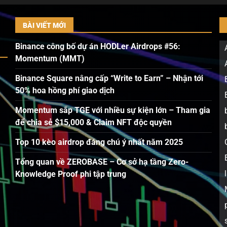
BÀI VIẾT MỚI
Binance công bố dự án HODLer Airdrops #56:
Momentum (MMT)
Binance Square nâng cấp “Write to Earn” – Nhận tới
50% hoa hồng phí giao dịch
Momentum sắp TGE với nhiều sự kiện lớn – Tham gia
để chia sẻ $15,000 & Claim NFT độc quyền
Top 10 kèo airdrop đáng chú ý nhất năm 2025
Tổng quan về ZEROBASE – Cơ sở hạ tầng Zero-
Knowledge Proof phi tập trung