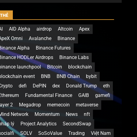
THẺ
AI
AID Alpha
airdrop
Altcoin
Apex
ApeX Omni
Avalanche
Binance
Binance Alpha
Binance Futures
Binance HODLer Airdrops
Binance Labs
binance launchpool
Bitcoin
blockchain
blockchain event
BNB
BNB Chain
bybit
Crypto
defi
DePIN
dex
Donald Trump
eth
Ethereum
Fundamental Finance
GAIB
gamefi
layer 2
Megadrop
memecoin
metaverse
Mind Network
Momentum
News
nft
pháp lý
Project Analytics
SecondSwap
socialfi
SOLV
SoSoValue
Trading
Việt Nam