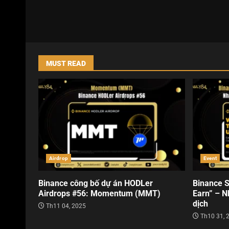
MUST READ
Airdrop
Event
Binance công bố dự án HODLer
Binance S
Airdrops #56: Momentum (MMT)
Earn” – N
dịch
Th11 04, 2025
Th10 31, 