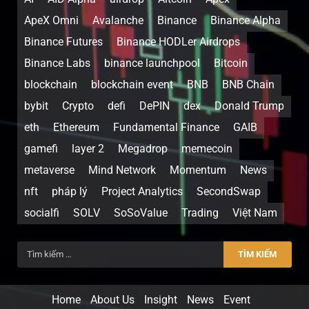
ApeX Omni
Avalanche
Binance
Binance Alpha
Binance Futures
Binance HODLer Airdrops
Binance Labs
binance launchpool
Bitcoin
blockchain
blockchain event
BNB
BNB Chain
bybit
Crypto
defi
DePIN
dex
Donald Trump
eth
Ethereum
Fundamental Finance
GAIB
gamefi
layer 2
Megadrop
memecoin
metaverse
Mind Network
Momentum
News
nft
pháp lý
Project Analytics
SecondSwap
socialfi
SOLV
SoSoValue
Trading
Việt Nam
Home
About Us
Insight
News
Event