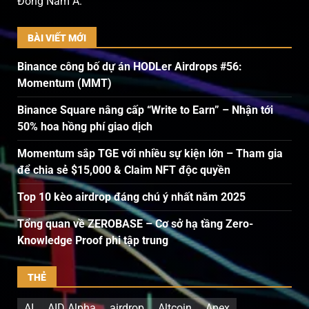
Đông Nam Á.
BÀI VIẾT MỚI
Binance công bố dự án HODLer Airdrops #56:
Momentum (MMT)
Binance Square nâng cấp “Write to Earn” – Nhận tới
50% hoa hồng phí giao dịch
Momentum sắp TGE với nhiều sự kiện lớn – Tham gia
để chia sẻ $15,000 & Claim NFT độc quyền
Top 10 kèo airdrop đáng chú ý nhất năm 2025
Tổng quan về ZEROBASE – Cơ sở hạ tầng Zero-
Knowledge Proof phi tập trung
THẺ
AI
AID Alpha
airdrop
Altcoin
Apex