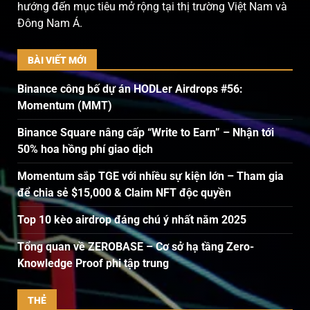
hướng đến mục tiêu mở rộng tại thị trường Việt Nam và
Đông Nam Á.
BÀI VIẾT MỚI
Binance công bố dự án HODLer Airdrops #56:
Momentum (MMT)
Binance Square nâng cấp “Write to Earn” – Nhận tới
50% hoa hồng phí giao dịch
Momentum sắp TGE với nhiều sự kiện lớn – Tham gia
để chia sẻ $15,000 & Claim NFT độc quyền
Top 10 kèo airdrop đáng chú ý nhất năm 2025
Tổng quan về ZEROBASE – Cơ sở hạ tầng Zero-
Knowledge Proof phi tập trung
THẺ