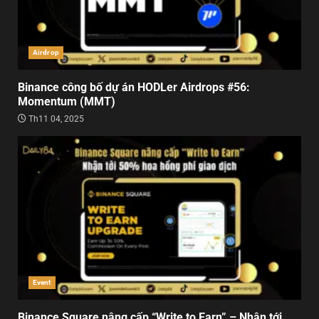
Airdrop
Binance công bố dự án HODLer Airdrops #56:
Momentum (MMT)
Th11 04, 2025
Event
Binance Square nâng cấp “Write to Earn” – Nhận tới