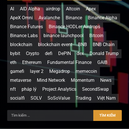
AI
AID Alpha
airdrop
Altcoin
Apex
ApeX Omni
Avalanche
Binance
Binance Alpha
Binance Futures
Binance HODLer Airdrops
Binance Labs
binance launchpool
Bitcoin
blockchain
blockchain event
BNB
BNB Chain
bybit
Crypto
defi
DePIN
dex
Donald Trump
eth
Ethereum
Fundamental Finance
GAIB
gamefi
layer 2
Megadrop
memecoin
metaverse
Mind Network
Momentum
News
nft
pháp lý
Project Analytics
SecondSwap
socialfi
SOLV
SoSoValue
Trading
Việt Nam