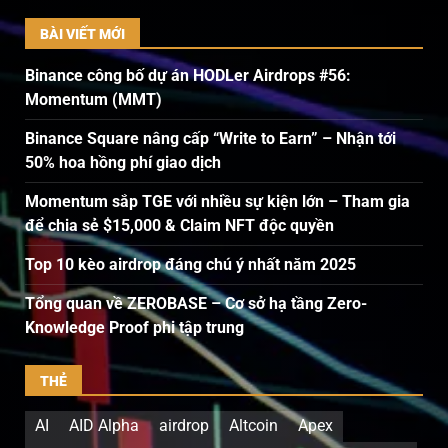
BÀI VIẾT MỚI
Binance công bố dự án HODLer Airdrops #56:
Momentum (MMT)
Binance Square nâng cấp “Write to Earn” – Nhận tới
50% hoa hồng phí giao dịch
Momentum sắp TGE với nhiều sự kiện lớn – Tham gia
để chia sẻ $15,000 & Claim NFT độc quyền
Top 10 kèo airdrop đáng chú ý nhất năm 2025
Tổng quan về ZEROBASE – Cơ sở hạ tầng Zero-
Knowledge Proof phi tập trung
THẺ
AI
AID Alpha
airdrop
Altcoin
Apex