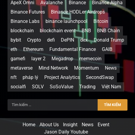
ApeX Omni
Avalanche
Binance
Binance Alpha
Binance Futures
Binance HODLer Airdrops
Binance Labs
binance launchpool
Bitcoin
blockchain
blockchain event
BNB
BNB Chain
bybit
Crypto
defi
DePIN
dex
Donald Trump
eth
Ethereum
Fundamental Finance
GAIB
gamefi
layer 2
Megadrop
memecoin
metaverse
Mind Network
Momentum
News
nft
pháp lý
Project Analytics
SecondSwap
socialfi
SOLV
SoSoValue
Trading
Việt Nam
Home
About Us
Insight
News
Event
Jason Daily Youtube