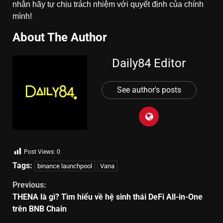
nhân hãy tự chịu trách nhiệm với quyết định của chính
mình!
About The Author
Daily84 Editor
See author's posts
Post Views:
0
Tags:
binance launchpool
Vana
Previous:
THENA là gì? Tìm hiểu về hệ sinh thái DeFi All-in-One
trên BNB Chain