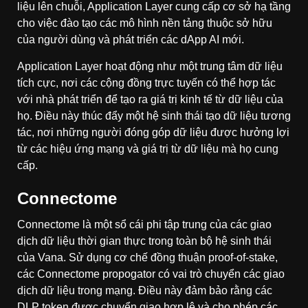
liệu lên chuỗi, Application Layer cung cấp cơ sở hạ tầng
cho việc đào tạo các mô hình nền tảng thuộc sở hữu
của người dùng và phát triển các dApp AI mới.
Application Layer hoạt động như một trung tâm dữ liệu
tích cực, nơi các cộng đồng trực tuyến có thể hợp tác
với nhà phát triển để tạo ra giá trị kinh tế từ dữ liệu của
họ. Điều này thúc đẩy một hệ sinh thái tạo dữ liệu tương
tác, nơi những người đóng góp dữ liệu được hưởng lợi
từ các hiệu ứng mạng và giá trị từ dữ liệu mà họ cung
cấp.
Connectome
Connectome là một sổ cái phi tập trung của các giao
dịch dữ liệu thời gian thực trong toàn bộ hệ sinh thái
của Vana. Sử dụng cơ chế đồng thuận proof-of-stake,
các Connectome propogator có vai trò chuyển các giao
dịch dữ liệu trong mạng. Điều này đảm bảo rằng các
DLP token được chuyển giao hợp lệ và cho phép các