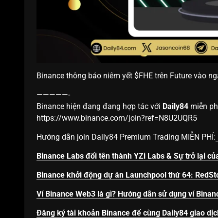
Binance thông báo niêm yết $FHE trên Future vào ngà
—————-
Binance hiện đang đang hợp tác với
Daily84
miễn phí
https://www.binance.com/join?ref=N8U2UQR5
Hướng dẫn join Daily84 Premium Trading MIỄN PHÍ:
Binance Labs đổi tên thành YZi Labs & Sự trở lại củ
Binance khởi động dự án Launchpool thứ 64: RedSt
Ví Binance Web3 là gì? Hướng dẫn sử dụng ví Bina
Đăng ký tài khoản Binance để cùng Daily84 giao dịc