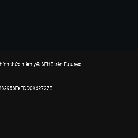
hính thức niêm yết $FHE trên Futures:
68f32958FeFDD0962727E