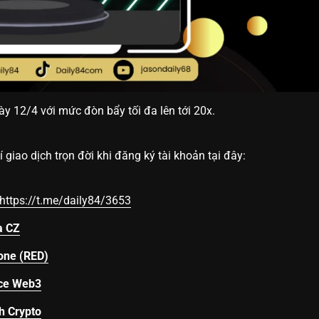
y 12/4 với mức đòn bẩy tối đa lên tới 20x.
 giao dịch trọn đời khi đăng ký tài khoản tại đây:
https://t.me/daily84/3653
a CZ
one (RED)
nce Web3
h Crypto