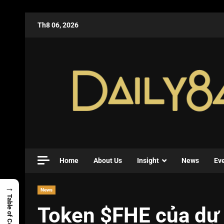
Th8 06, 2026
Home
About Us
Insight
News
Ev
→
News
Table of Contents
Token $FHE của dự