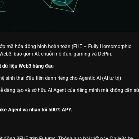
 lớp mã hóa đồng hình hoàn toàn (FHE – Fully Homomorphic
c Web3, bao gồm AI, chuỗi mô-đun, gaming và DePin.
t dữ liệu Web3 hàng đầu
 hệ sinh thái đầu tiên dành riêng cho Agentic AI (AI tự trị).
dễ dàng tạo và sở hữu AI Agent của riêng mình mà không cần s
take Agent và nhận tới 500% APY.
ết đồng $FHE trên Futures. Thông qua bài viết này, Daily84 hy