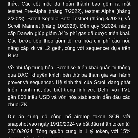
thức. Các cột mốc đã hoàn thành bao gồm ra mắt
testnet Pre-Alpha (tháng 7/2022), testnet Alpha (tháng
2/2023), Scroll Sepolia Beta Testnet (tháng 8/2023), và
Scroll Mainnet (tháng 10/2023). Đến quý 3/2024, nâng
cấp Darwin giúp giảm 34% phí gas đã được triển khai.
Các bước tiếp theo gồm tối ưu hóa chi phí cầu nối,
nâng cấp zk và L2 geth, cùng với sequencer dựa trên
Rust.
Về phi tập trung hóa, Scroll sẽ triển khai quản trị thông
qua DAO, khuyến khích bên thứ ba tham gia vận hành
prover và sequencer. Hệ sinh thái của Scroll đang phát
triển mạnh mẽ, đặc biệt trong lĩnh vực DeFi, với TVL
gần 800 triệu USD và vốn hóa stablecoin dẫn đầu các
chuỗi ZK.
Dự án cũng đã công bố airdrop token SCR với
snapshot vào ngày 19/10/2024 và bắt đầu nhận token từ
22/10/2024. Tổng nguồn cung là 1 tỷ token, với 15%