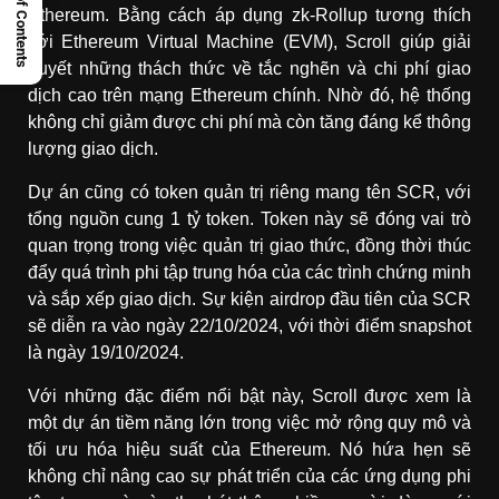
Table of Contents
Ethereum. Bằng cách áp dụng zk-Rollup tương thích
với Ethereum Virtual Machine (EVM), Scroll giúp giải
quyết những thách thức về tắc nghẽn và chi phí giao
dịch cao trên mạng Ethereum chính. Nhờ đó, hệ thống
không chỉ giảm được chi phí mà còn tăng đáng kể thông
lượng giao dịch.
Dự án cũng có token quản trị riêng mang tên SCR, với
tổng nguồn cung 1 tỷ token. Token này sẽ đóng vai trò
quan trọng trong việc quản trị giao thức, đồng thời thúc
đẩy quá trình phi tập trung hóa của các trình chứng minh
và sắp xếp giao dịch. Sự kiện airdrop đầu tiên của SCR
sẽ diễn ra vào ngày 22/10/2024, với thời điểm snapshot
là ngày 19/10/2024.
Với những đặc điểm nổi bật này, Scroll được xem là
một dự án tiềm năng lớn trong việc mở rộng quy mô và
tối ưu hóa hiệu suất của Ethereum. Nó hứa hẹn sẽ
không chỉ nâng cao sự phát triển của các ứng dụng phi