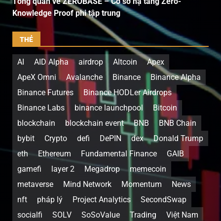
Tổng quan về ZEROBASE – Cơ sở hạ tầng Zero-
Knowledge Proof phi tập trung
THẺ
AI
AID Alpha
airdrop
Altcoin
Apex
ApeX Omni
Avalanche
Binance
Binance Alpha
Binance Futures
Binance HODLer Airdrops
Binance Labs
binance launchpool
Bitcoin
blockchain
blockchain event
BNB
BNB Chain
bybit
Crypto
defi
DePIN
dex
Donald Trump
eth
Ethereum
Fundamental Finance
GAIB
gamefi
layer 2
Megadrop
memecoin
metaverse
Mind Network
Momentum
News
nft
pháp lý
Project Analytics
SecondSwap
socialfi
SOLV
SoSoValue
Trading
Việt Nam