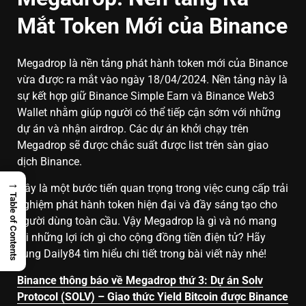
Mắt Token Mới của Binance
Megadrop là nền tảng phát hành token mới của Binance
vừa được ra mắt vào ngày 18/04/2024. Nền tảng này là
sự kết hợp giữ Binance Simple Earn và Binance Web3
Wallet nhằm giúp người có thể tiếp cận sớm với những
dự án và nhận airdrop. Các dự án khởi chạy trên
Megadrop sẽ được chắc suất được list trên sàn giao
dịch Binance.
→
Đây là một bước tiến quan trọng trong việc cung cấp trải
Table of Contents
nghiệm phát hành token hiện đại và đầy sáng tạo cho
người dùng toàn cầu. Vậy Megadrop là gì và nó mang
lại những lợi ích gì cho cộng đồng tiền điện tử? Hãy
cùng Daily84 tìm hiểu chi tiết trong bài viết này nhé!
Binance thông báo về Megadrop thứ 3: Dự án Solv
Protocol (SOLV) – Giao thức Yield Bitcoin được Binance