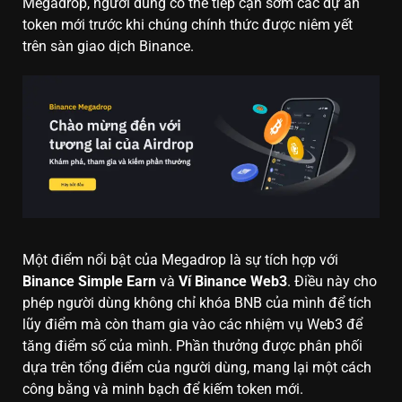
Megadrop, người dùng có thể tiếp cận sớm các dự án
token mới trước khi chúng chính thức được niêm yết
trên sàn giao dịch Binance.
Một điểm nổi bật của Megadrop là sự tích hợp với
Binance Simple Earn
và
Ví Binance Web3
. Điều này cho
phép người dùng không chỉ khóa BNB của mình để tích
lũy điểm mà còn tham gia vào các nhiệm vụ Web3 để
tăng điểm số của mình. Phần thưởng được phân phối
dựa trên tổng điểm của người dùng, mang lại một cách
công bằng và minh bạch để kiếm token mới.