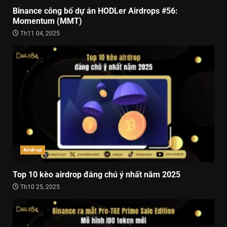
Binance công bố dự án HODLer Airdrops #56:
Momentum (MMT)
Th11 04, 2025
Airdrop
Top 10 kèo airdrop đáng chú ý nhất năm 2025
Th10 25, 2025