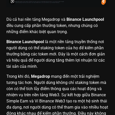
Dù cả hai nền tảng Megadrop và
Binance Launchpool
đều cung cấp phần thưởng token, nhưng chúng có
những điểm khác biệt quan trọng.
Binance Launchpool
là một nền tảng truyền thống nơi
người dùng có thể staking token của họ để kiếm phần
thưởng bằng các token mới. Đây là một cách đơn giản
và hiệu quả để người dùng tăng thêm lợi nhuận từ các
tài sản của mình.
Trong khi đó,
Megadrop
mang đến một trải nghiệm
tương tác hơn. Người dùng không chỉ staking token mà
còn có thể tích lũy điểm thông qua các hoạt động và
nhiệm vụ trên nền tảng Web3. Sự kết hợp giữa Binance
Simple Earn và Ví Binance Web3 tạo ra một hệ sinh thái
đa dạng, nơi người dùng có thể tham gia vào nhiều hoạt
động khác nhau để kiếm phần thưởng. Điều này không