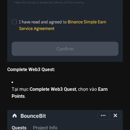
Complete Web3 Quest:
Tại mục
Complete Web3 Quest
, chọn vào
Earn
Points
.