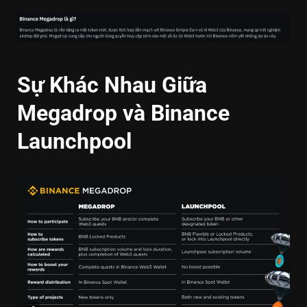
Sự Khác Nhau Giữa
Megadrop và Binance
Launchpool