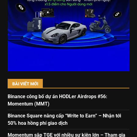
BÀI VIẾT MỚI
Binance công bố dự án HODLer Airdrops #56:
Momentum (MMT)
Binance Square nâng cấp “Write to Earn” – Nhận tới
50% hoa hồng phí giao dịch
Momentum sắp TGE với nhiều sự kiện lớn – Tham gia