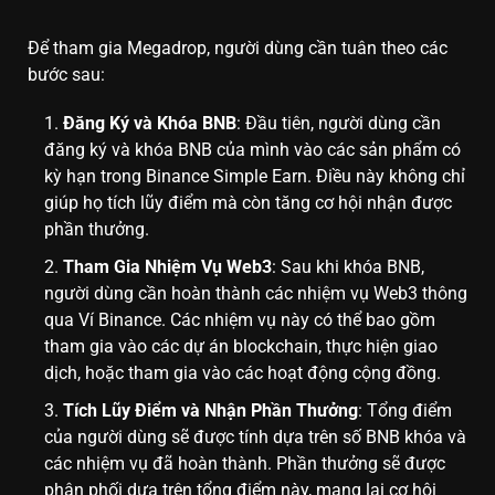
Để tham gia Megadrop, người dùng cần tuân theo các
bước sau:
Đăng Ký và Khóa BNB
: Đầu tiên, người dùng cần
đăng ký và khóa BNB của mình vào các sản phẩm có
kỳ hạn trong Binance Simple Earn. Điều này không chỉ
giúp họ tích lũy điểm mà còn tăng cơ hội nhận được
phần thưởng.
Tham Gia Nhiệm Vụ Web3
: Sau khi khóa BNB,
người dùng cần hoàn thành các nhiệm vụ Web3 thông
qua Ví Binance. Các nhiệm vụ này có thể bao gồm
tham gia vào các dự án blockchain, thực hiện giao
dịch, hoặc tham gia vào các hoạt động cộng đồng.
Tích Lũy Điểm và Nhận Phần Thưởng
: Tổng điểm
của người dùng sẽ được tính dựa trên số BNB khóa và
các nhiệm vụ đã hoàn thành. Phần thưởng sẽ được
phân phối dựa trên tổng điểm này, mang lại cơ hội