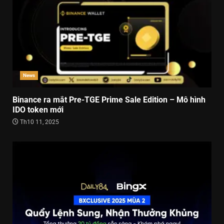
News
Binance ra mắt Pre-TGE Prime Sale Edition – Mô hình
IDO token mới
Th10 11, 2025