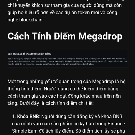
chỉ khuyến khích sự tham gia của người dùng mà còn
giúp họ hiểu rõ hơn về các dự án token mới và công
nghệ blockchain.
Cách Tính Điểm Megadrop
Một trong những yếu tố quan trọng của Megadrop là hệ
thống tính điểm. Người dùng có thể kiếm điểm bằng
cách tham gia vào các hoạt động khác nhau trên nền
tảng. Dưới đây là cách tính điểm chi tiết:
Khóa BNB
: Người dùng cần đăng ký và khóa BNB
của mình vào các sản phẩm có kỳ hạn trong Binance
Simple Earn để tích lũy điểm. Số điểm tích lũy sẽ phụ