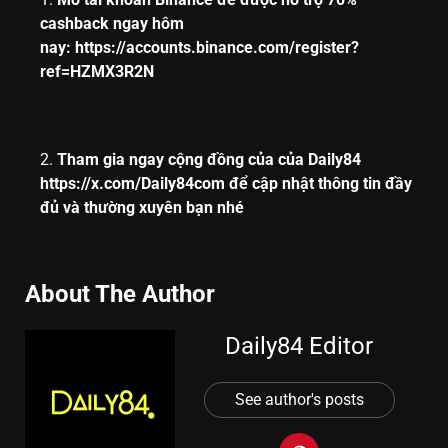
cashback ngay hôm
nay:
https://accounts.binance.com/register?
ref=HZMX3R2N
Tham gia ngay cộng đồng của của
Daily84
https://x.com/Daily84com
để cập nhật thông tin đầy
đủ và thường xuyên bạn nhé
About The Author
Daily84 Editor
See author's posts