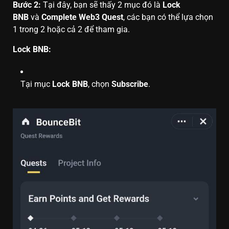
Bước 2:
Tại đây, bạn sẽ thấy 2 mục đó là
Lock
BNB
và
Complete Web3 Quest
, các bạn có thể lựa chọn
1 trong 2 hoặc cả 2 để tham gia.
Lock BNB:
Tại mục
Lock BNB
, chọn
Subscribe
.