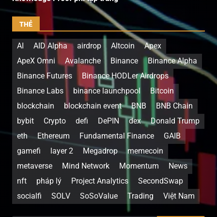
THẺ
AI
AID Alpha
airdrop
Altcoin
Apex
ApeX Omni
Avalanche
Binance
Binance Alpha
Binance Futures
Binance HODLer Airdrops
Binance Labs
binance launchpool
Bitcoin
blockchain
blockchain event
BNB
BNB Chain
bybit
Crypto
defi
DePIN
dex
Donald Trump
eth
Ethereum
Fundamental Finance
GAIB
gamefi
layer 2
Megadrop
memecoin
metaverse
Mind Network
Momentum
News
nft
pháp lý
Project Analytics
SecondSwap
socialfi
SOLV
SoSoValue
Trading
Việt Nam