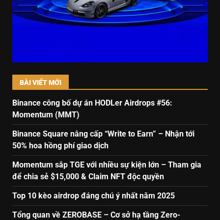
BÀI VIẾT MỚI
Binance công bố dự án HODLer Airdrops #56:
Momentum (MMT)
Binance Square nâng cấp “Write to Earn” – Nhận tới
50% hoa hồng phí giao dịch
Momentum sắp TGE với nhiều sự kiện lớn – Tham gia
để chia sẻ $15,000 & Claim NFT độc quyền
Top 10 kèo airdrop đáng chú ý nhất năm 2025
Tổng quan về ZEROBASE – Cơ sở hạ tầng Zero-