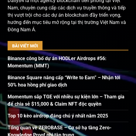
Daily84 là một agency blockchain tiên phong tại Việt
Nam, chuyên cung cấp các dịch vụ truyền thông và tiếp
thị vượt trội cho các dự án blockchain đầy triển vọng,
hướng đến mục tiêu mở rộng tại thị trường Việt Nam và
Đông Nam Á.
BÀI VIẾT MỚI
Binance công bố dự án HODLer Airdrops #56:
Momentum (MMT)
Binance Square nâng cấp “Write to Earn” – Nhận tới
50% hoa hồng phí giao dịch
Momentum sắp TGE với nhiều sự kiện lớn – Tham gia
để chia sẻ $15,000 & Claim NFT độc quyền
Top 10 kèo airdrop đáng chú ý nhất năm 2025
Tổng quan về ZEROBASE – Cơ sở hạ tầng Zero-
Knowledge Proof phi tập trung