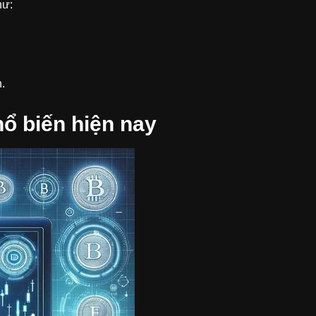
hư:
.
hổ biến hiện nay