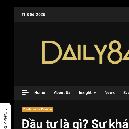
Th8 06, 2026
Home
About Us
Insight
News
Ev
→
Fundamental Finance
Table of Contents
Đầu tư là gì? Sự khá