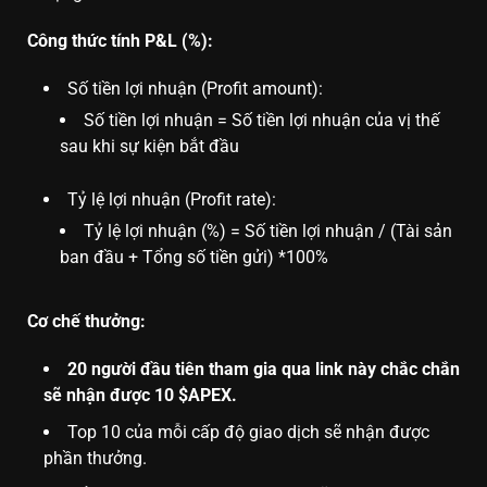
Công thức tính P&L (%):
Số tiền lợi nhuận (Profit amount):
Số tiền lợi nhuận = Số tiền lợi nhuận của vị thế
sau khi sự kiện bắt đầu
Tỷ lệ lợi nhuận (Profit rate):
Tỷ lệ lợi nhuận (%) = Số tiền lợi nhuận / (Tài sản
ban đầu + Tổng số tiền gửi) *100%
Cơ chế thưởng:
20 người đầu tiên tham gia
qua link này
chắc chắn
sẽ nhận được 10 $APEX.
Top 10 của mỗi cấp độ giao dịch sẽ nhận được
phần thưởng.