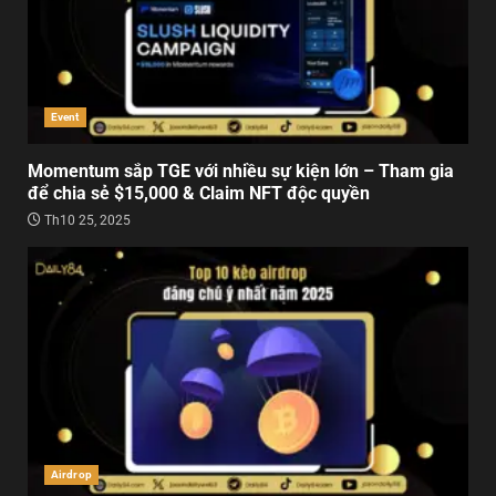
Event
Momentum sắp TGE với nhiều sự kiện lớn – Tham gia
để chia sẻ $15,000 & Claim NFT độc quyền
Th10 25, 2025
Airdrop