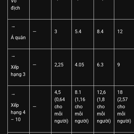
Vô
địch
→
—
3
5.4
8.4
12
Á quân
→
—
2,25
4.05
6.3
9
Xếp
hạng 3
4,5
8.1
12,6
18
→
(0,64
(1,16
(1,8
(2,57
Xếp
—
cho
cho
cho
cho
hạng 4
mỗi
mỗi
mỗi
mỗi
– 10
người)
người)
người)
người)