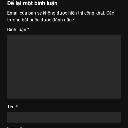
Để lại một bình luận
Email của bạn sẽ không được hiển thị công khai.
Các
trường bắt buộc được đánh dấu
*
Bình luận
*
Tên
*