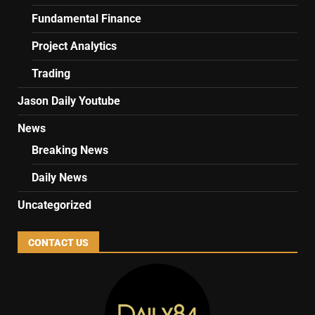
Fundamental Finance
Project Analytics
Trading
Jason Daily Youtube
News
Breaking News
Daily News
Uncategorized
CONTACT US