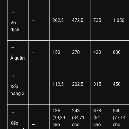
→
—
262,5
472,5
735
1.050
Vô
địch
→
—
150
270
420
600
Á quân
→
—
112,5
202,5
315
450
Xếp
hạng 3
135
243
378
540
→
(19,29
(34,71
(54
(77,14
Xếp
—
cho
cho
cho
cho