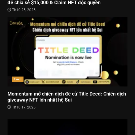
để chia sẻ $15,000 & Claim NFT độc quyền
Th10 25, 2025
Event
Momentum mở chiến dịch đề cử Title Deed: Chiến dịch
giveaway NFT lớn nhất hệ Sui
Th10 17, 2025