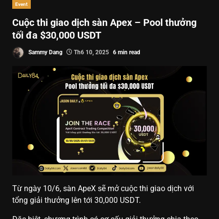
Event
Cuộc thi giao dịch sàn Apex – Pool thưởng
tối đa $30,000 USDT
Sammy Dang
Th6 10, 2025
6 min read
Từ ngày 10/6, sàn ApeX sẽ mở cuộc thi giao dịch với
tổng giải thưởng lên tới 30,000 USDT.