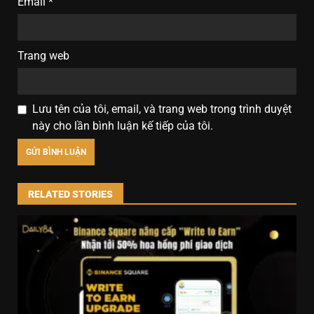
Email
*
Trang web
Lưu tên của tôi, email, và trang web trong trình duyệt
này cho lần bình luận kế tiếp của tôi.
RELATED STORIES