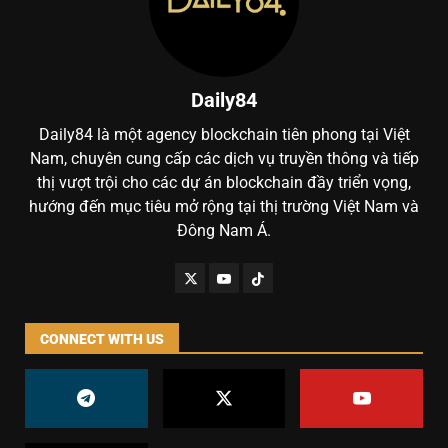
Daily84
Daily84 là một agency blockchain tiên phong tại Việt
Nam, chuyên cung cấp các dịch vụ truyền thông và tiếp
thị vượt trội cho các dự án blockchain đầy triển vọng,
hướng đến mục tiêu mở rộng tại thị trường Việt Nam và
Đông Nam Á.
CONNECT WITH US