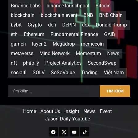
Binance Labs
binance launchpool
Bitcoin
blockchain
blockchain event
BNB
BNB Chain
bybit
Crypto
defi
DePIN
dex
Donald Trump
eth
Ethereum
Fundamental Finance
GAIB
gamefi
layer 2
Megadrop
memecoin
metaverse
Mind Network
Momentum
News
nft
pháp lý
Project Analytics
SecondSwap
socialfi
SOLV
SoSoValue
Trading
Việt Nam
Home
About Us
Insight
News
Event
Jason Daily Youtube