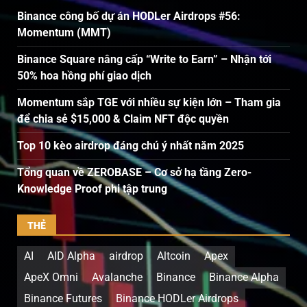
Binance công bố dự án HODLer Airdrops #56:
Momentum (MMT)
Binance Square nâng cấp “Write to Earn” – Nhận tới
50% hoa hồng phí giao dịch
Momentum sắp TGE với nhiều sự kiện lớn – Tham gia
để chia sẻ $15,000 & Claim NFT độc quyền
Top 10 kèo airdrop đáng chú ý nhất năm 2025
Tổng quan về ZEROBASE – Cơ sở hạ tầng Zero-
Knowledge Proof phi tập trung
THẺ
AI
AID Alpha
airdrop
Altcoin
Apex
ApeX Omni
Avalanche
Binance
Binance Alpha
Binance Futures
Binance HODLer Airdrops