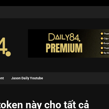
ent
Jason Daily Youtube
token này cho tất cả