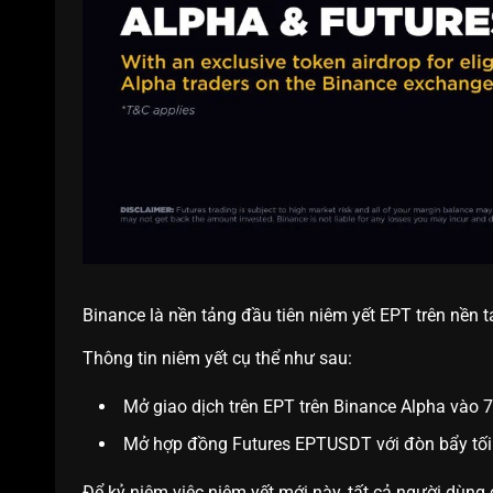
Binance là nền tảng đầu tiên niêm yết EPT trên nền 
Thông tin niêm yết cụ thể như sau:
Mở giao dịch trên EPT trên Binance Alpha vào
Mở hợp đồng Futures EPTUSDT với đòn bẩy tối
Để kỷ niệm việc niêm yết mới này, tất cả người dùng