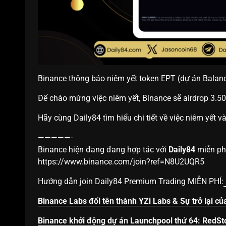
Binance thông báo niêm yết token EPT (dự án Balanc
Để chào mừng việc niêm yết, Binance sẽ airdrop 3.50
Hãy cùng Daily84 tìm hiểu chi tiết về việc niêm yết v
—————-
Binance hiện đang đang hợp tác với
Daily84
miễn phí
https://www.binance.com/join?ref=N8U2UQR5
Hướng dẫn join Daily84 Premium Trading MIỄN PHÍ:
Binance Labs đổi tên thành YZi Labs & Sự trở lại củ
Binance khởi động dự án Launchpool thứ 64: RedSt