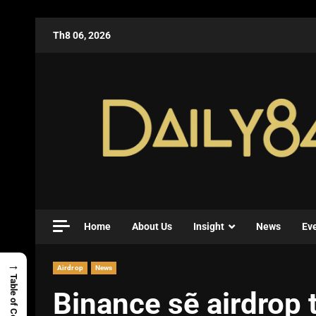
Th8 06, 2026
Home
About Us
Insight
News
Ev
→
Airdrop
News
Table of Contents
Binance sẽ airdrop 